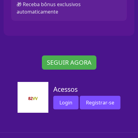
🎁 Receba bônus exclusivos
automaticamente
SEGUIR AGORA
Acessos
Login
Registrar-se