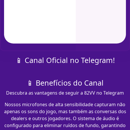
📱 Canal Oficial no Telegram!
📱 Benefícios do Canal
Descubra as vantagens de seguir a 82VV no Telegram
Nossos microfones de alta sensibilidade capturam não
apenas os sons do jogo, mas também as conversas dos
dealers e outros jogadores. O sistema de áudio é
configurado para eliminar ruídos de fundo, garantindo