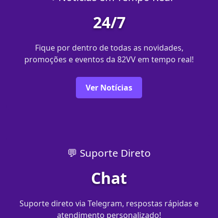
24/7
Fique por dentro de todas as novidades,
promoções e eventos da 82VV em tempo real!
Ver Notícias
💬 Suporte Direto
Chat
Suporte direto via Telegram, respostas rápidas e
atendimento personalizado!