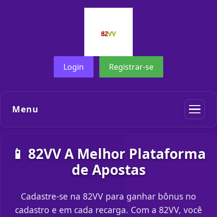
Login
Registrar-se
Menu
📱 82VV A Melhor Plataforma
de Apostas
Cadastre-se na 82VV para ganhar bônus no
cadastro e em cada recarga. Com a 82VV, você