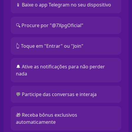
📱 Baixe o app Telegram no seu dispositivo
🔍 Procure por "@7XpgOficial"
👆 Toque em "Entrar" ou "Join"
🔔 Ative as notificações para não perder
nada
💬 Participe das conversas e interaja
🎁 Receba bônus exclusivos
automaticamente