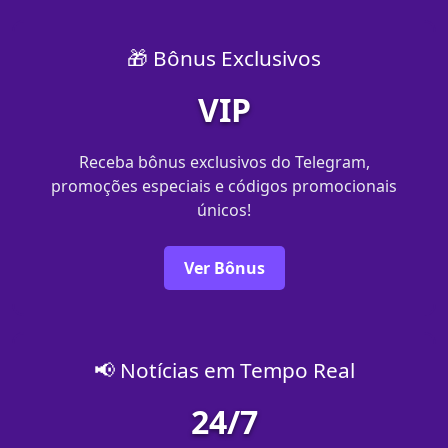
🎁 Bônus Exclusivos
VIP
Receba bônus exclusivos do Telegram,
promoções especiais e códigos promocionais
únicos!
Ver Bônus
📢 Notícias em Tempo Real
24/7