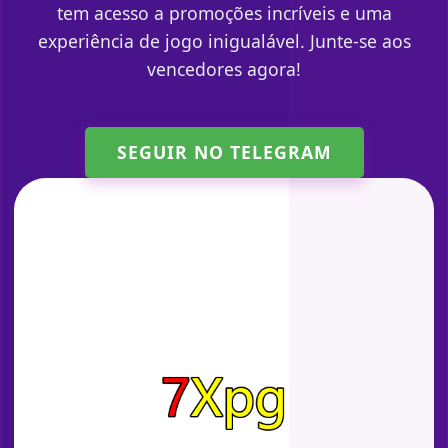
tem acesso a promoções incríveis e uma
experiência de jogo inigualável. Junte-se aos
vencedores agora!
SEGUIR NO TELEGRAM