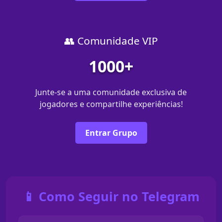
👥 Comunidade VIP
1000+
Junte-se a uma comunidade exclusiva de
jogadores e compartilhe experiências!
Entrar Grupo
📱 Como Seguir no Telegram