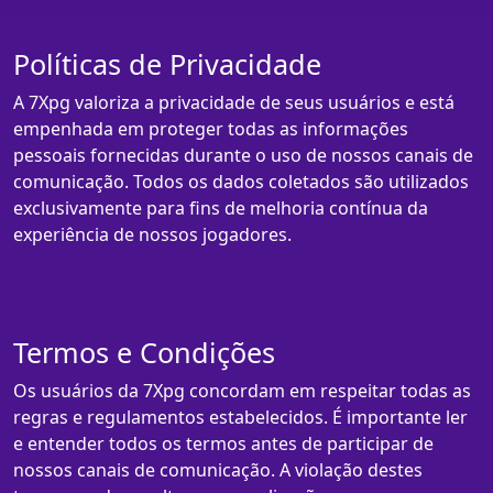
Políticas de Privacidade
A 7Xpg valoriza a privacidade de seus usuários e está
empenhada em proteger todas as informações
pessoais fornecidas durante o uso de nossos canais de
comunicação. Todos os dados coletados são utilizados
exclusivamente para fins de melhoria contínua da
experiência de nossos jogadores.
Termos e Condições
Os usuários da 7Xpg concordam em respeitar todas as
regras e regulamentos estabelecidos. É importante ler
e entender todos os termos antes de participar de
nossos canais de comunicação. A violação destes