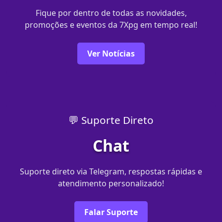
Fique por dentro de todas as novidades,
promoções e eventos da 7Xpg em tempo real!
Ver Notícias
💬 Suporte Direto
Chat
Suporte direto via Telegram, respostas rápidas e
atendimento personalizado!
Falar Suporte