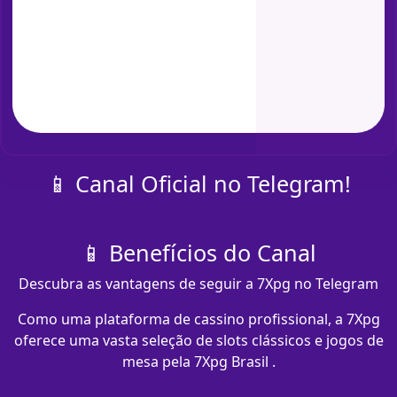
📱 Canal Oficial no Telegram!
📱 Benefícios do Canal
Descubra as vantagens de seguir a 7Xpg no Telegram
Como uma plataforma de cassino profissional, a 7Xpg
oferece uma vasta seleção de slots clássicos e jogos de
mesa pela 7Xpg Brasil .