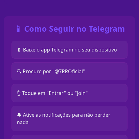
📱 Como Seguir no Telegram
📱 Baixe o app Telegram no seu dispositivo
🔍 Procure por "@7RROficial"
👆 Toque em "Entrar" ou "Join"
🔔 Ative as notificações para não perder
nada