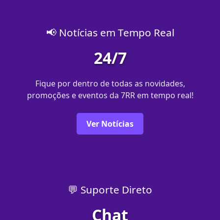
📢 Notícias em Tempo Real
24/7
Fique por dentro de todas as novidades,
promoções e eventos da 7RR em tempo real!
Ver Notícias
💬 Suporte Direto
Chat