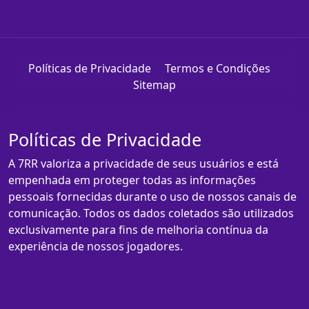
Políticas de Privacidade
Termos e Condições
Sitemap
Políticas de Privacidade
A 7RR valoriza a privacidade de seus usuários e está
empenhada em proteger todas as informações
pessoais fornecidas durante o uso de nossos canais de
comunicação. Todos os dados coletados são utilizados
exclusivamente para fins de melhoria contínua da
experiência de nossos jogadores.