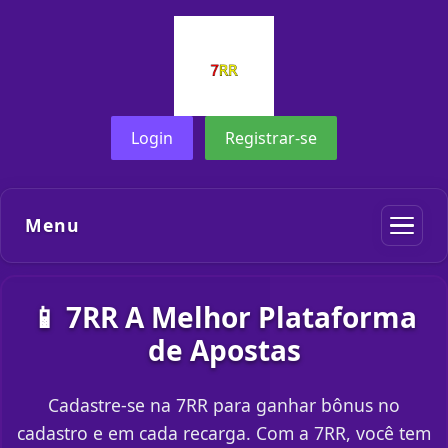
Login
Registrar-se
Menu
📱 7RR A Melhor Plataforma
de Apostas
Cadastre-se na 7RR para ganhar bônus no
cadastro e em cada recarga. Com a 7RR, você tem