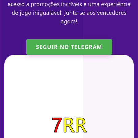
acesso a promoções incríveis e uma experiência
de jogo inigualável. Junte-se aos vencedores
agora!
SEGUIR NO TELEGRAM