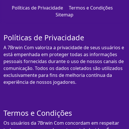
Políticas de Privacidade
Termos e Condições
Sitemap
Políticas de Privacidade
A 7Brwin Com valoriza a privacidade de seus usuários e
está empenhada em proteger todas as informações
pessoais fornecidas durante o uso de nossos canais de
comunicação. Todos os dados coletados são utilizados
exclusivamente para fins de melhoria contínua da
experiência de nossos jogadores.
Termos e Condições
Os usuários da 7Brwin Com concordam em respeitar