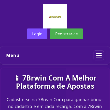
Login
Registrar-se
Menu
📱 7Brwin Com A Melhor
Plataforma de Apostas
Cadastre-se na 7Brwin Com para ganhar bônus
no cadastro e em cada recarga. Com a 7Brwin