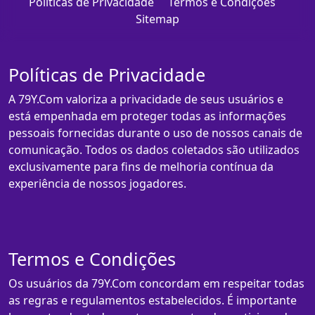
Políticas de Privacidade
Termos e Condições
Sitemap
Políticas de Privacidade
A 79Y.Com valoriza a privacidade de seus usuários e
está empenhada em proteger todas as informações
pessoais fornecidas durante o uso de nossos canais de
comunicação. Todos os dados coletados são utilizados
exclusivamente para fins de melhoria contínua da
experiência de nossos jogadores.
Termos e Condições
Os usuários da 79Y.Com concordam em respeitar todas
as regras e regulamentos estabelecidos. É importante