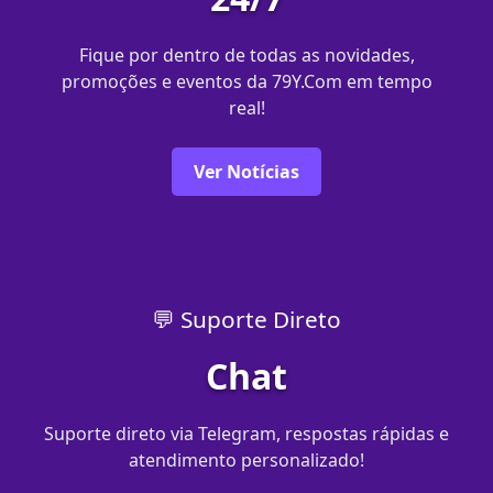
Fique por dentro de todas as novidades,
promoções e eventos da 79Y.Com em tempo
real!
Ver Notícias
💬 Suporte Direto
Chat
Suporte direto via Telegram, respostas rápidas e
atendimento personalizado!