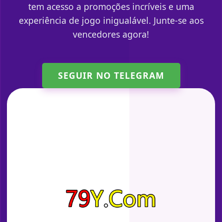
tem acesso a promoções incríveis e uma
experiência de jogo inigualável. Junte-se aos
vencedores agora!
SEGUIR NO TELEGRAM