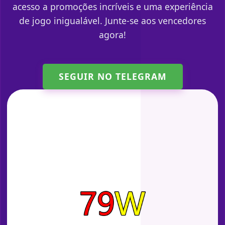
acesso a promoções incríveis e uma experiência
de jogo inigualável. Junte-se aos vencedores
agora!
SEGUIR NO TELEGRAM