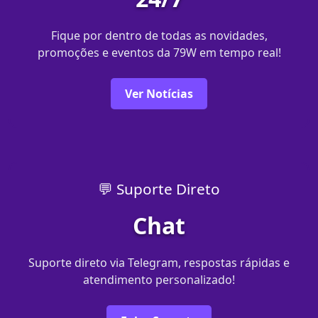
Fique por dentro de todas as novidades,
promoções e eventos da 79W em tempo real!
Ver Notícias
💬 Suporte Direto
Chat
Suporte direto via Telegram, respostas rápidas e
atendimento personalizado!