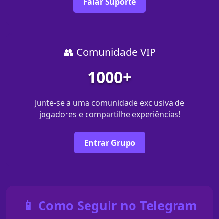
Falar Suporte
👥 Comunidade VIP
1000+
Junte-se a uma comunidade exclusiva de
jogadores e compartilhe experiências!
Entrar Grupo
📱 Como Seguir no Telegram