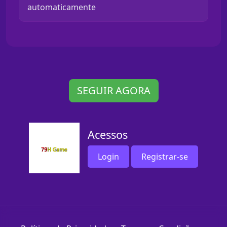
automaticamente
SEGUIR AGORA
Acessos
Login
Registrar-se