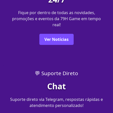
Fique por dentro de todas as novidades,
promoções e eventos da 79H Game em tempo
real!
Ver Notícias
💬 Suporte Direto
Chat
Suporte direto via Telegram, respostas rápidas e
atendimento personalizado!