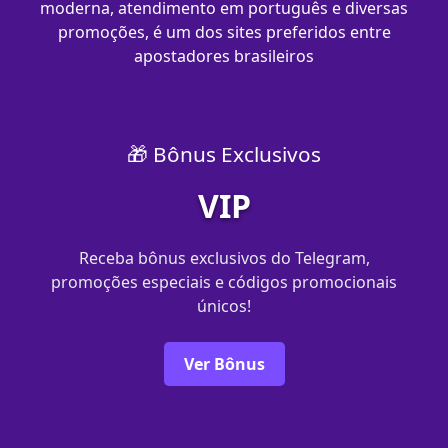
moderna, atendimento em português e diversas
promoções, é um dos sites preferidos entre
apostadores brasileiros
🎁 Bônus Exclusivos
VIP
Receba bônus exclusivos do Telegram,
promoções especiais e códigos promocionais
únicos!
Ver Bônus