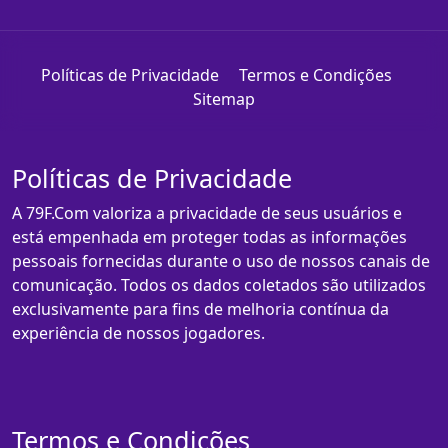
Políticas de Privacidade
Termos e Condições
Sitemap
Políticas de Privacidade
A 79F.Com valoriza a privacidade de seus usuários e
está empenhada em proteger todas as informações
pessoais fornecidas durante o uso de nossos canais de
comunicação. Todos os dados coletados são utilizados
exclusivamente para fins de melhoria contínua da
experiência de nossos jogadores.
Termos e Condições