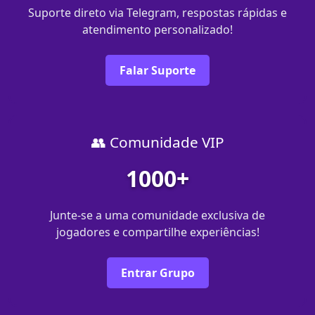
Suporte direto via Telegram, respostas rápidas e
atendimento personalizado!
Falar Suporte
👥 Comunidade VIP
1000+
Junte-se a uma comunidade exclusiva de
jogadores e compartilhe experiências!
Entrar Grupo