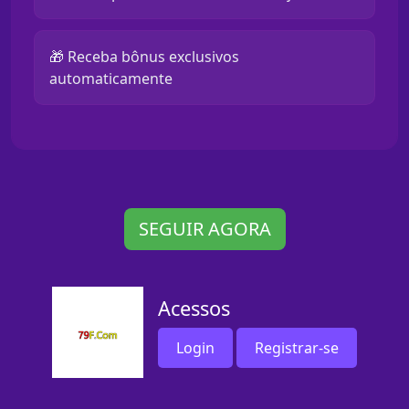
🎁 Receba bônus exclusivos
automaticamente
SEGUIR AGORA
Acessos
Login
Registrar-se