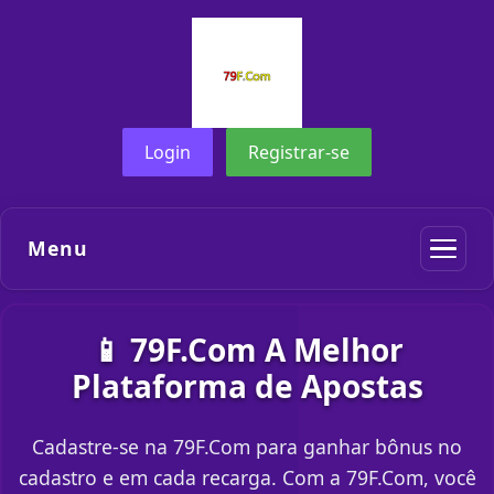
Login
Registrar-se
Menu
📱 79F.Com A Melhor
Plataforma de Apostas
Cadastre-se na 79F.Com para ganhar bônus no
cadastro e em cada recarga. Com a 79F.Com, você