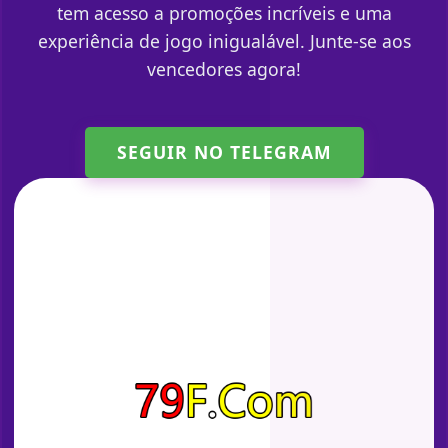
tem acesso a promoções incríveis e uma
experiência de jogo inigualável. Junte-se aos
vencedores agora!
SEGUIR NO TELEGRAM