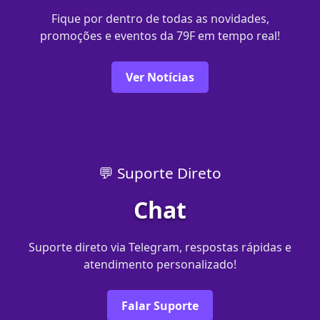
Fique por dentro de todas as novidades,
promoções e eventos da 79F em tempo real!
Ver Notícias
💬 Suporte Direto
Chat
Suporte direto via Telegram, respostas rápidas e
atendimento personalizado!
Falar Suporte