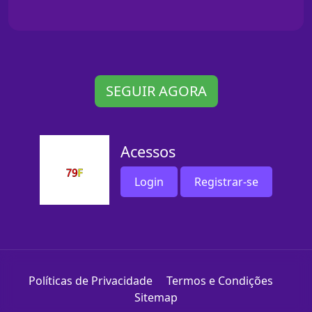
SEGUIR AGORA
Acessos
Login
Registrar-se
Políticas de Privacidade
Termos e Condições
Sitemap