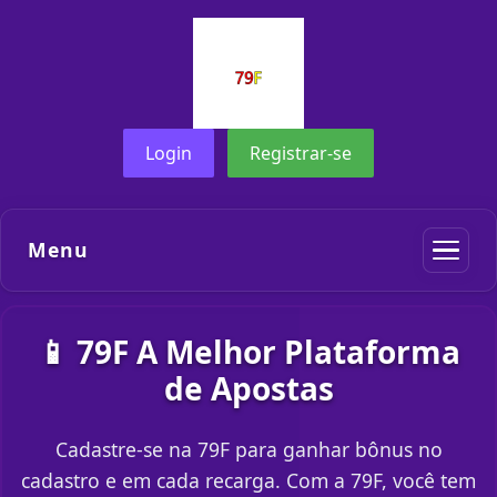
Login
Registrar-se
Menu
📱 79F A Melhor Plataforma
de Apostas
Cadastre-se na 79F para ganhar bônus no
cadastro e em cada recarga. Com a 79F, você tem