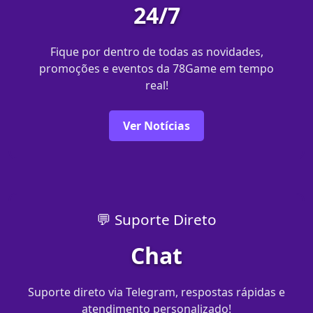
24/7
Fique por dentro de todas as novidades,
promoções e eventos da 78Game em tempo
real!
Ver Notícias
💬 Suporte Direto
Chat
Suporte direto via Telegram, respostas rápidas e
atendimento personalizado!