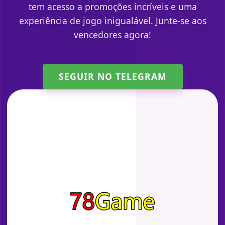
tem acesso a promoções incríveis e uma
experiência de jogo inigualável. Junte-se aos
vencedores agora!
SEGUIR NO TELEGRAM