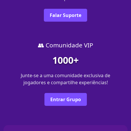
Falar Suporte
👥 Comunidade VIP
1000+
Junte-se a uma comunidade exclusiva de
jogadores e compartilhe experiências!
Entrar Grupo