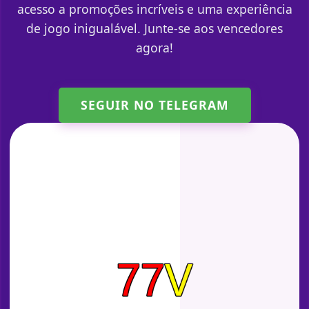
acesso a promoções incríveis e uma experiência
de jogo inigualável. Junte-se aos vencedores
agora!
SEGUIR NO TELEGRAM