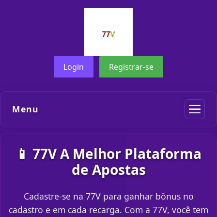
Login
Registrar-se
Menu
📱 77V A Melhor Plataforma
de Apostas
Cadastre-se na 77V para ganhar bônus no
cadastro e em cada recarga. Com a 77V, você tem