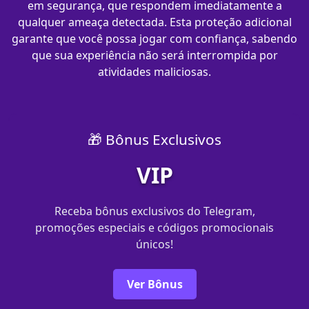
em segurança, que respondem imediatamente a
qualquer ameaça detectada. Esta proteção adicional
garante que você possa jogar com confiança, sabendo
que sua experiência não será interrompida por
atividades maliciosas.
🎁 Bônus Exclusivos
VIP
Receba bônus exclusivos do Telegram,
promoções especiais e códigos promocionais
únicos!
Ver Bônus