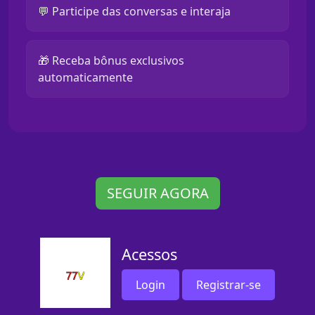
💬 Participe das conversas e interaja
🎁 Receba bônus exclusivos
automaticamente
SEGUIR AGORA
Acessos
Login
Registrar-se