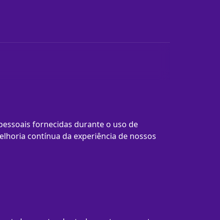
pessoais fornecidas durante o uso de
elhoria contínua da experiência de nossos