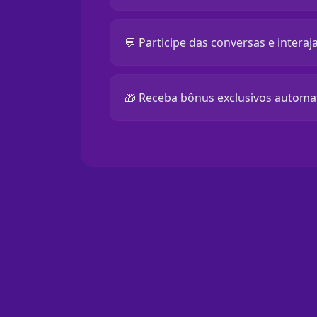
💬 Participe das conversas e interaj
🎁 Receba bônus exclusivos autom