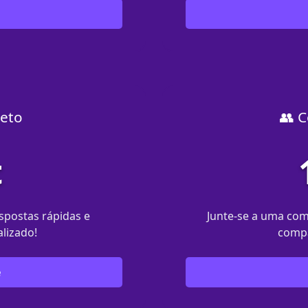
reto
👥 
t
espostas rápidas e
Junte-se a uma com
lizado!
compa
e