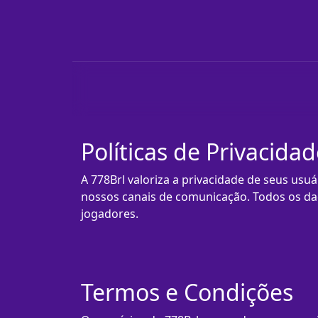
Políticas de Privacida
A 778Brl valoriza a privacidade de seus us
nossos canais de comunicação. Todos os dad
jogadores.
Termos e Condições