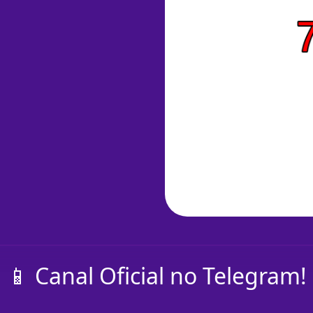
📱 Canal Oficial no Telegram!