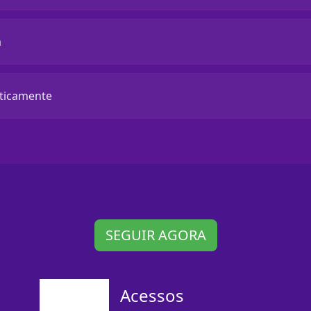
a
aticamente
SEGUIR AGORA
Acessos