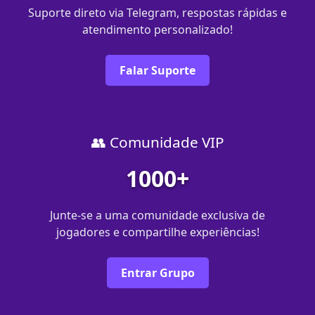
Suporte direto via Telegram, respostas rápidas e
atendimento personalizado!
Falar Suporte
👥 Comunidade VIP
1000+
Junte-se a uma comunidade exclusiva de
jogadores e compartilhe experiências!
Entrar Grupo