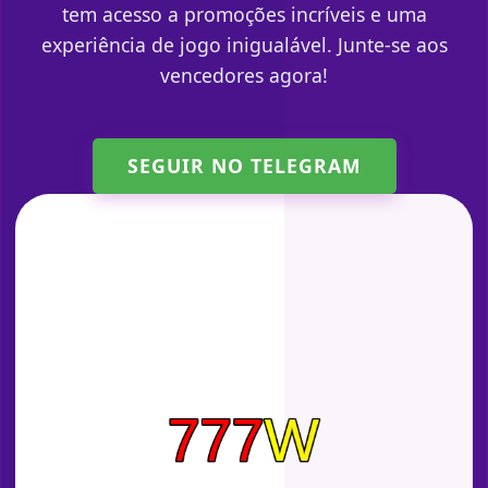
tem acesso a promoções incríveis e uma
experiência de jogo inigualável. Junte-se aos
vencedores agora!
SEGUIR NO TELEGRAM