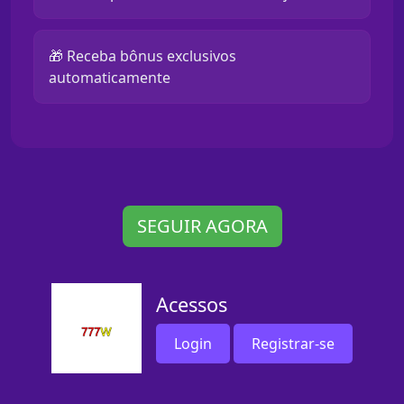
🎁 Receba bônus exclusivos
automaticamente
SEGUIR AGORA
Acessos
Login
Registrar-se