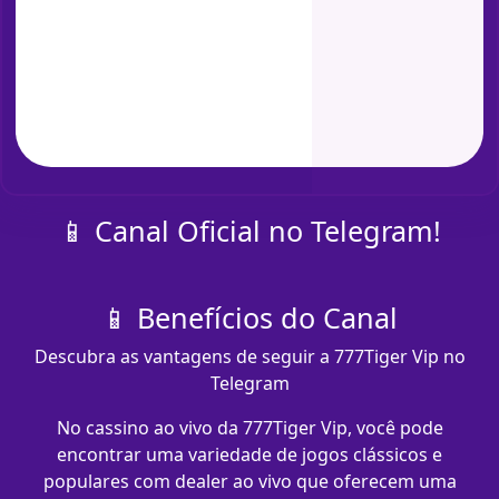
📱 Canal Oficial no Telegram!
📱 Benefícios do Canal
Descubra as vantagens de seguir a 777Tiger Vip no
Telegram
No cassino ao vivo da 777Tiger Vip, você pode
encontrar uma variedade de jogos clássicos e
populares com dealer ao vivo que oferecem uma