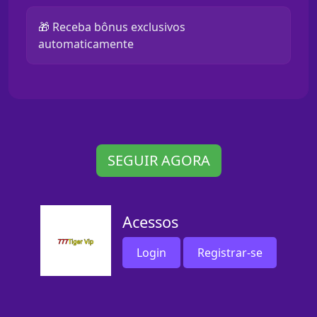
🎁 Receba bônus exclusivos
automaticamente
SEGUIR AGORA
Acessos
Login
Registrar-se