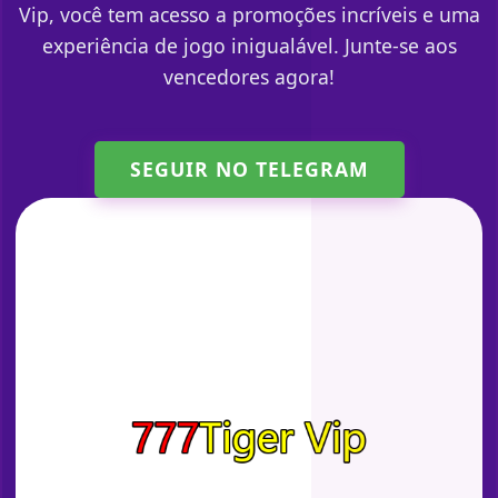
Vip, você tem acesso a promoções incríveis e uma
experiência de jogo inigualável. Junte-se aos
vencedores agora!
SEGUIR NO TELEGRAM