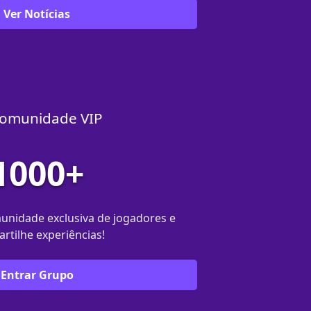
Ver Notícias
Comunidade VIP
1000+
unidade exclusiva de jogadores e
rtilhe experiências!
Entrar Grupo