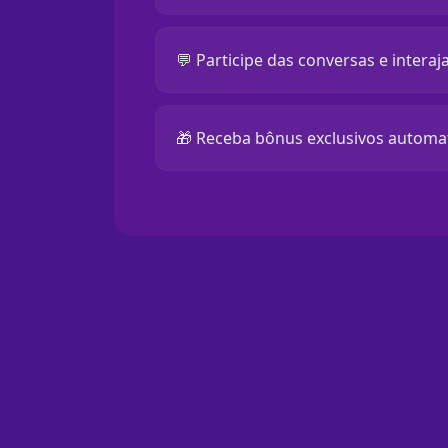
💬 Participe das conversas e interaj
🎁 Receba bônus exclusivos autom