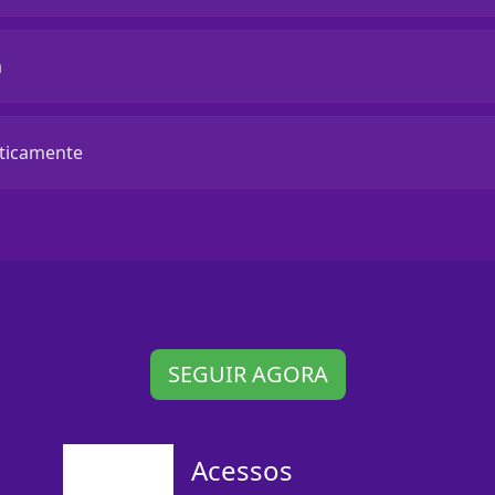
a
aticamente
SEGUIR AGORA
Acessos