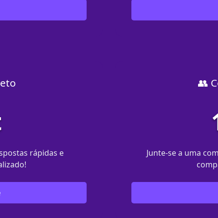
reto
👥 
t
espostas rápidas e
Junte-se a uma com
lizado!
compa
e