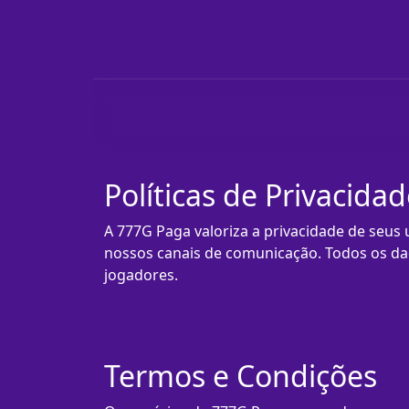
Políticas de Privacida
A 777G Paga valoriza a privacidade de seus
nossos canais de comunicação. Todos os dad
jogadores.
Termos e Condições