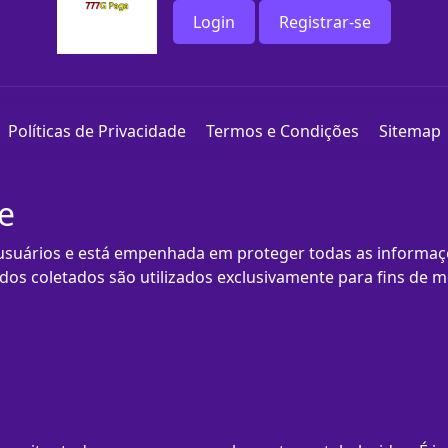
Login
Registrar-se
Políticas de Privacidade
Termos e Condições
Sitemap
de
 usuários e está empenhada em proteger todas as informaç
os coletados são utilizados exclusivamente para fins de m