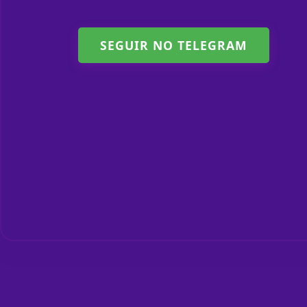
SEGUIR NO TELEGRAM