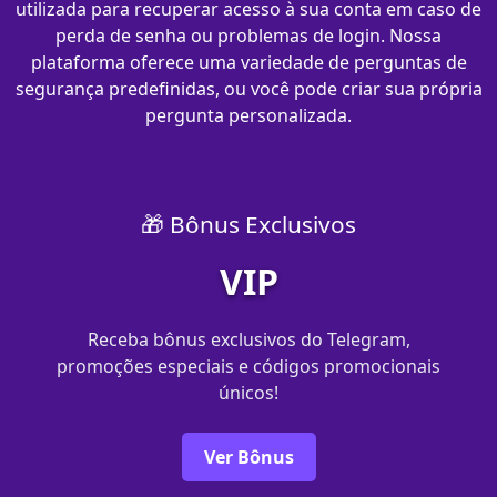
utilizada para recuperar acesso à sua conta em caso de
perda de senha ou problemas de login. Nossa
plataforma oferece uma variedade de perguntas de
segurança predefinidas, ou você pode criar sua própria
pergunta personalizada.
🎁 Bônus Exclusivos
VIP
Receba bônus exclusivos do Telegram,
promoções especiais e códigos promocionais
únicos!
Ver Bônus