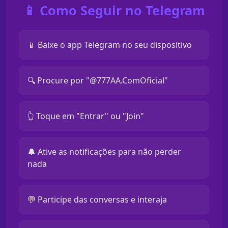
📱 Como Seguir no Telegram
📱 Baixe o app Telegram no seu dispositivo
🔍 Procure por "@777AA.ComOficial"
👆 Toque em "Entrar" ou "Join"
🔔 Ative as notificações para não perder
nada
💬 Participe das conversas e interaja