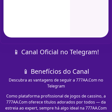
📱 Canal Oficial no Telegram!
📱 Benefícios do Canal
Descubra as vantagens de seguir a 777AA.Com no
Telegram
Como plataforma profissional de jogos de cassino, a
777AA.Com oferece títulos adorados por todos — da
estreia ao expert, sempre há algo ideal na 777AA.Com