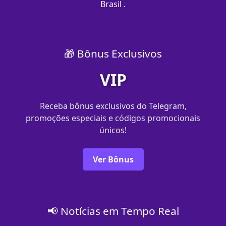
Brasil .
🎁 Bônus Exclusivos
VIP
Receba bônus exclusivos do Telegram,
promoções especiais e códigos promocionais
únicos!
Ver Bônus
📢 Notícias em Tempo Real