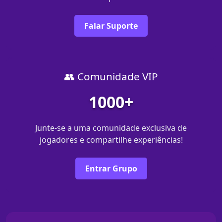
Falar Suporte
👥 Comunidade VIP
1000+
Junte-se a uma comunidade exclusiva de
jogadores e compartilhe experiências!
Entrar Grupo