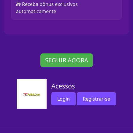
🎁 Receba bônus exclusivos
automaticamente
SEGUIR AGORA
Acessos
Login
Registrar-se