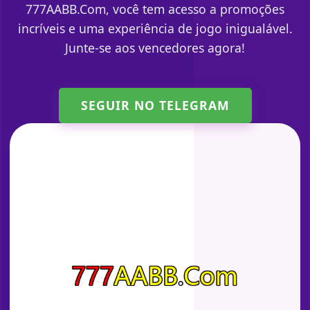
777AABB.Com, você tem acesso a promoções
incríveis e uma experiência de jogo inigualável.
Junte-se aos vencedores agora!
SEGUIR NO TELEGRAM