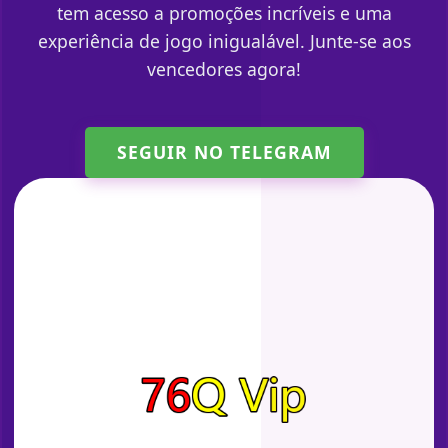
tem acesso a promoções incríveis e uma
experiência de jogo inigualável. Junte-se aos
vencedores agora!
SEGUIR NO TELEGRAM