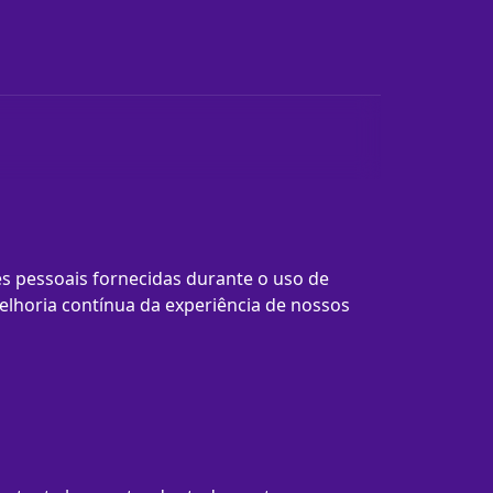
s pessoais fornecidas durante o uso de
elhoria contínua da experiência de nossos