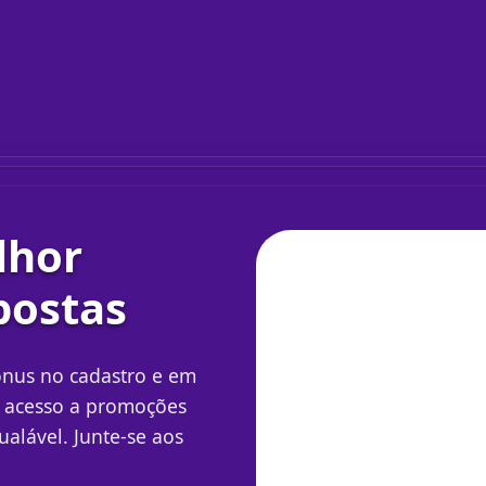
lhor
postas
ônus no cadastro e em
m acesso a promoções
ualável. Junte-se aos