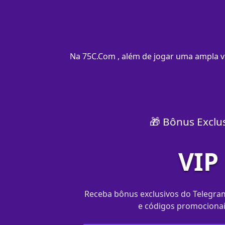
Na 75C.Com , além de jogar uma ampla va
🎁 Bônus Exclu
VIP
Receba bônus exclusivos do Telegra
e códigos promocionai