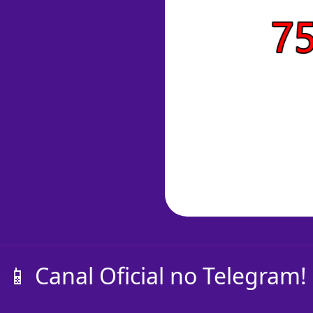
📱 Canal Oficial no Telegram!