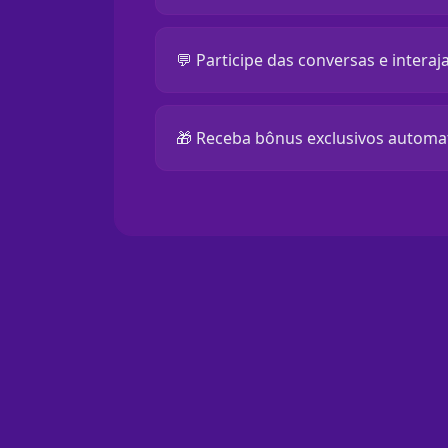
💬 Participe das conversas e interaj
🎁 Receba bônus exclusivos autom