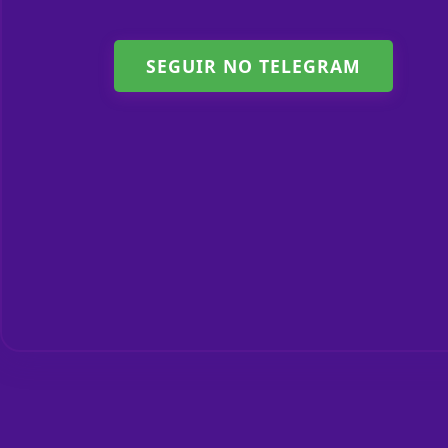
SEGUIR NO TELEGRAM