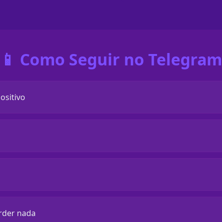
📱 Como Seguir no Telegram
ositivo
erder nada