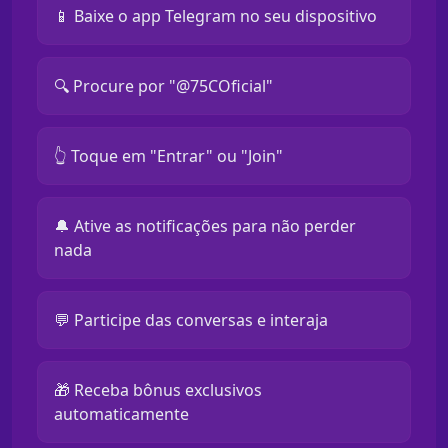
📱 Baixe o app Telegram no seu dispositivo
🔍 Procure por "@75COficial"
👆 Toque em "Entrar" ou "Join"
🔔 Ative as notificações para não perder
nada
💬 Participe das conversas e interaja
🎁 Receba bônus exclusivos
automaticamente