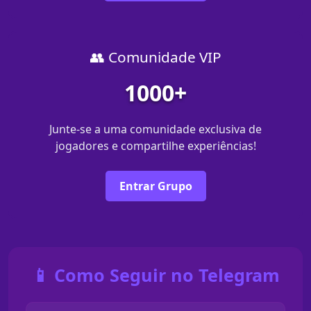
👥 Comunidade VIP
1000+
Junte-se a uma comunidade exclusiva de
jogadores e compartilhe experiências!
Entrar Grupo
📱 Como Seguir no Telegram