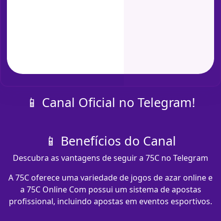
📱 Canal Oficial no Telegram!
📱 Benefícios do Canal
Descubra as vantagens de seguir a 75C no Telegram
A 75C oferece uma variedade de jogos de azar online e
a 75C Online Com possui um sistema de apostas
profissional, incluindo apostas em eventos esportivos.