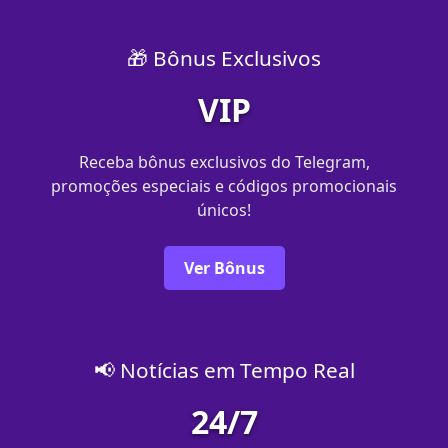
🎁 Bônus Exclusivos
VIP
Receba bônus exclusivos do Telegram,
promoções especiais e códigos promocionais
únicos!
Ver Bônus
📢 Notícias em Tempo Real
24/7