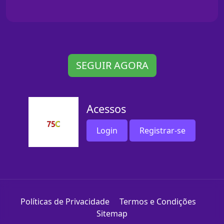
SEGUIR AGORA
Acessos
Login
Registrar-se
Políticas de Privacidade
Termos e Condições
Sitemap