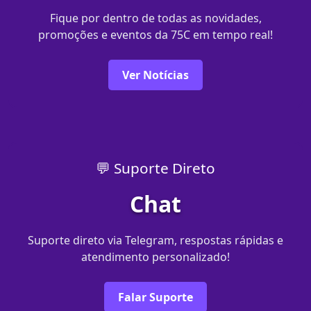
Fique por dentro de todas as novidades,
promoções e eventos da 75C em tempo real!
Ver Notícias
💬 Suporte Direto
Chat
Suporte direto via Telegram, respostas rápidas e
atendimento personalizado!
Falar Suporte