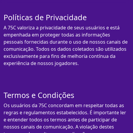
Políticas de Privacidade
A 75C valoriza a privacidade de seus usuários e está
empenhada em proteger todas as informações
pessoais fornecidas durante o uso de nossos canais de
comunicação. Todos os dados coletados são utilizados
exclusivamente para fins de melhoria contínua da
experiência de nossos jogadores.
Termos e Condições
Os usuários da 75C concordam em respeitar todas as
regras e regulamentos estabelecidos. É importante ler
e entender todos os termos antes de participar de
nossos canais de comunicação. A violação destes