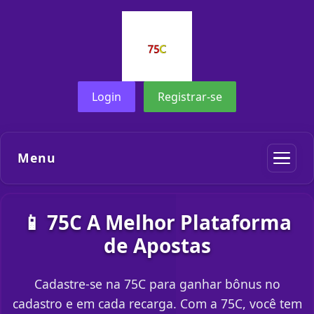
Login
Registrar-se
Menu
📱 75C A Melhor Plataforma
de Apostas
Cadastre-se na 75C para ganhar bônus no
cadastro e em cada recarga. Com a 75C, você tem