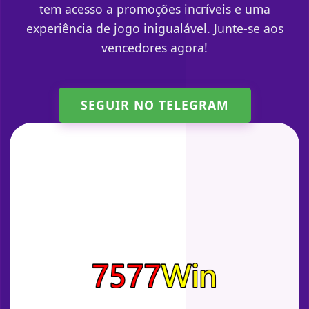
tem acesso a promoções incríveis e uma
experiência de jogo inigualável. Junte-se aos
vencedores agora!
SEGUIR NO TELEGRAM