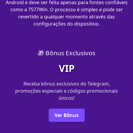
Android e deve ser feita apenas para fontes confiáveis
como a 7577Win. O processo é simples e pode ser
revertido a qualquer momento através das
configurações do dispositivo.
🎁 Bônus Exclusivos
VIP
Receba bônus exclusivos do Telegram,
promoções especiais e códigos promocionais
únicos!
Ver Bônus