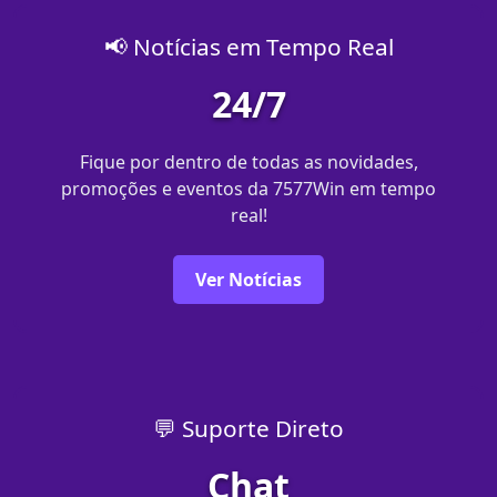
📢 Notícias em Tempo Real
24/7
Fique por dentro de todas as novidades,
promoções e eventos da 7577Win em tempo
real!
Ver Notícias
💬 Suporte Direto
Chat