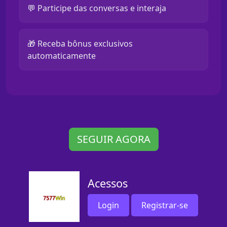
💬 Participe das conversas e interaja
🎁 Receba bônus exclusivos
automaticamente
SEGUIR AGORA
Acessos
Login
Registrar-se