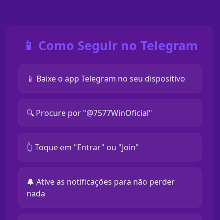
📱 Como Seguir no Telegram
📱 Baixe o app Telegram no seu dispositivo
🔍 Procure por "@7577WinOficial"
👆 Toque em "Entrar" ou "Join"
🔔 Ative as notificações para não perder
nada