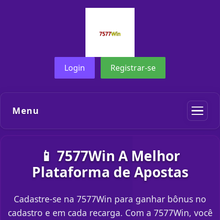
Login
Registrar-se
Menu
📱 7577Win A Melhor
Plataforma de Apostas
Cadastre-se na 7577Win para ganhar bônus no
cadastro e em cada recarga. Com a 7577Win, você