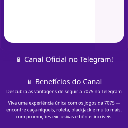
📱 Canal Oficial no Telegram!
📱 Benefícios do Canal
Descubra as vantagens de seguir a 7075 no Telegram
Viva uma experiência única com os jogos da 7075 —
encontre caça-níqueis, roleta, blackjack e muito mais,
com promoções exclusivas e bônus incríveis.