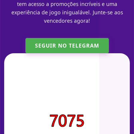
tem acesso a promoções incríveis e uma
experiência de jogo inigualável. Junte-se aos
vencedores agora!
SEGUIR NO TELEGRAM