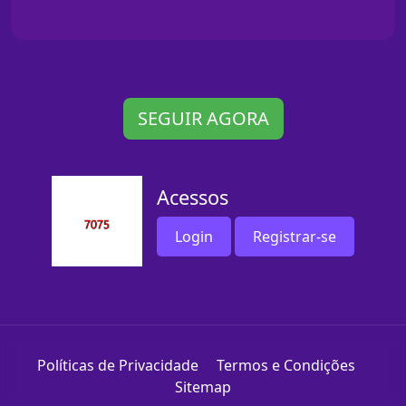
SEGUIR AGORA
Acessos
Login
Registrar-se
Políticas de Privacidade
Termos e Condições
Sitemap