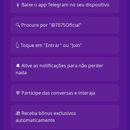
📱 Baixe o app Telegram no seu dispositivo
🔍 Procure por "@7075Oficial"
👆 Toque em "Entrar" ou "Join"
🔔 Ative as notificações para não perder
nada
💬 Participe das conversas e interaja
🎁 Receba bônus exclusivos
automaticamente