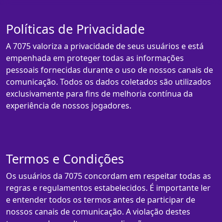
Políticas de Privacidade
A 7075 valoriza a privacidade de seus usuários e está
empenhada em proteger todas as informações
pessoais fornecidas durante o uso de nossos canais de
comunicação. Todos os dados coletados são utilizados
exclusivamente para fins de melhoria contínua da
experiência de nossos jogadores.
Termos e Condições
Os usuários da 7075 concordam em respeitar todas as
regras e regulamentos estabelecidos. É importante ler
e entender todos os termos antes de participar de
nossos canais de comunicação. A violação destes