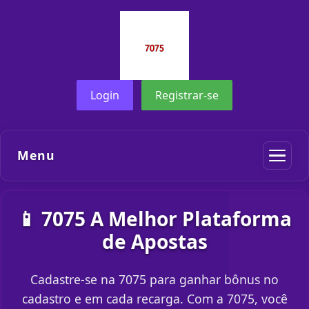
Login
Registrar-se
Menu
📱 7075 A Melhor Plataforma
de Apostas
Cadastre-se na 7075 para ganhar bônus no
cadastro e em cada recarga. Com a 7075, você