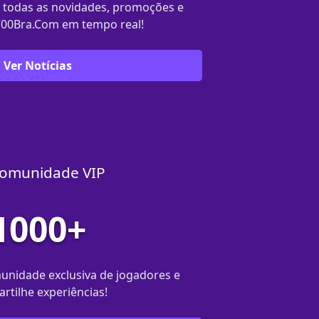
e todas as novidades, promoções e
700Bra.Com em tempo real!
Ver Notícias
Comunidade VIP
1000+
unidade exclusiva de jogadores e
rtilhe experiências!