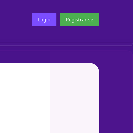
Login
Registrar-se