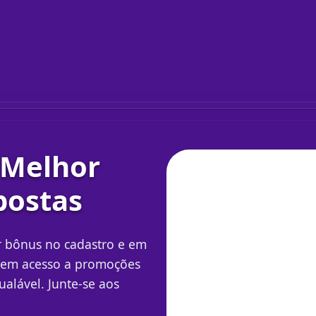
 Melhor
postas
r bônus no cadastro e em
 tem acesso a promoções
ualável. Junte-se aos