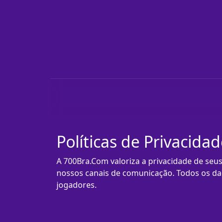
Políticas de Privacida
A 700Bra.Com valoriza a privacidade de se
nossos canais de comunicação. Todos os dad
jogadores.