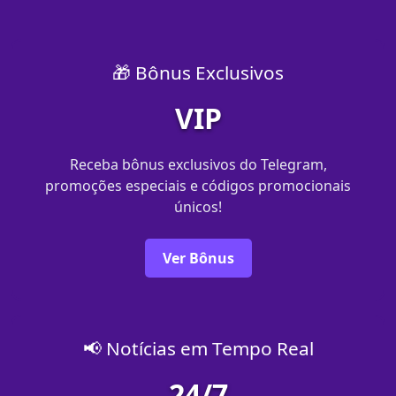
🎁 Bônus Exclusivos
VIP
Receba bônus exclusivos do Telegram,
promoções especiais e códigos promocionais
únicos!
Ver Bônus
📢 Notícias em Tempo Real
24/7