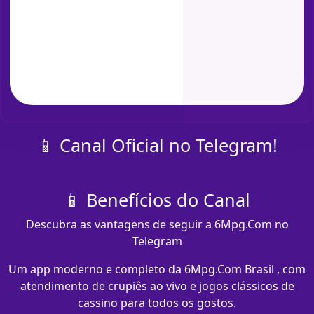
📱 Canal Oficial no Telegram!
📱 Benefícios do Canal
Descubra as vantagens de seguir a 6Mpg.Com no
Telegram
Um app moderno e completo da 6Mpg.Com Brasil , com
atendimento de crupiês ao vivo e jogos clássicos de
cassino para todos os gostos.