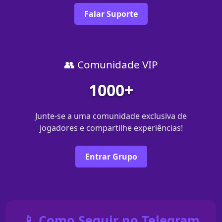
Falar Suporte
👥 Comunidade VIP
1000+
Junte-se a uma comunidade exclusiva de
jogadores e compartilhe experiências!
Entrar Grupo
📱 Como Seguir no Telegram