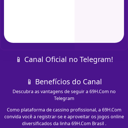
📱 Canal Oficial no Telegram!
📱 Benefícios do Canal
Descubra as vantagens de seguir a 69H.Com no
Telegram
Como plataforma de cassino profissional, a 69H.Com
convida você a registrar-se e aproveitar os jogos online
diversificados da linha 69H.Com Brasil .