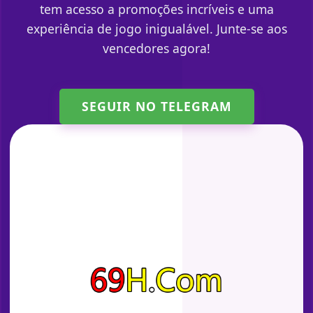
tem acesso a promoções incríveis e uma
experiência de jogo inigualável. Junte-se aos
vencedores agora!
SEGUIR NO TELEGRAM