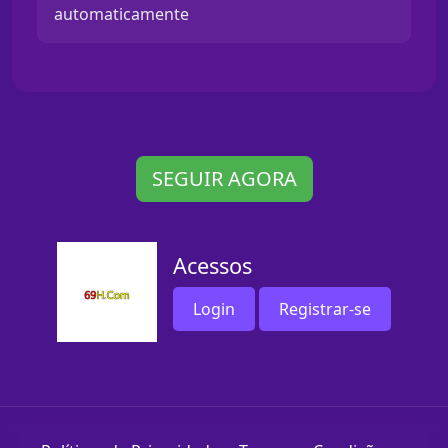
automaticamente
SEGUIR AGORA
Acessos
Login
Registrar-se