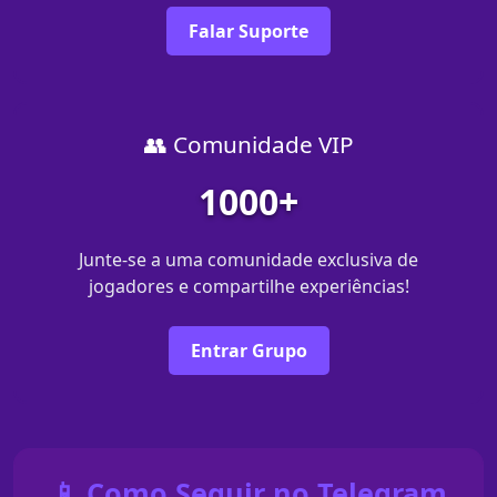
Falar Suporte
👥 Comunidade VIP
1000+
Junte-se a uma comunidade exclusiva de
jogadores e compartilhe experiências!
Entrar Grupo
📱 Como Seguir no Telegram