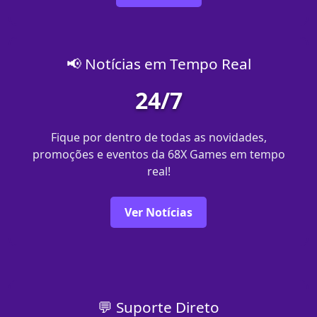
📢 Notícias em Tempo Real
24/7
Fique por dentro de todas as novidades,
promoções e eventos da 68X Games em tempo
real!
Ver Notícias
💬 Suporte Direto