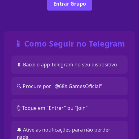
Entrar Grupo
📱 Como Seguir no Telegram
📱 Baixe o app Telegram no seu dispositivo
🔍 Procure por "@68X GamesOficial"
👆 Toque em "Entrar" ou "Join"
🔔 Ative as notificações para não perder
nada