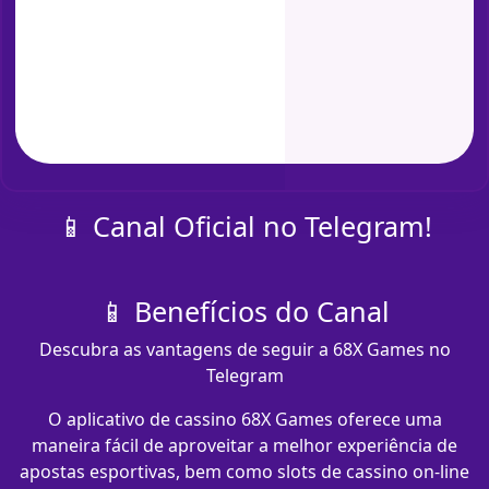
📱 Canal Oficial no Telegram!
📱 Benefícios do Canal
Descubra as vantagens de seguir a 68X Games no
Telegram
O aplicativo de cassino 68X Games oferece uma
maneira fácil de aproveitar a melhor experiência de
apostas esportivas, bem como slots de cassino on-line