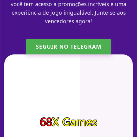
você tem acesso a promoções incríveis e uma
experiência de jogo inigualável. Junte-se aos
vencedores agora!
SEGUIR NO TELEGRAM