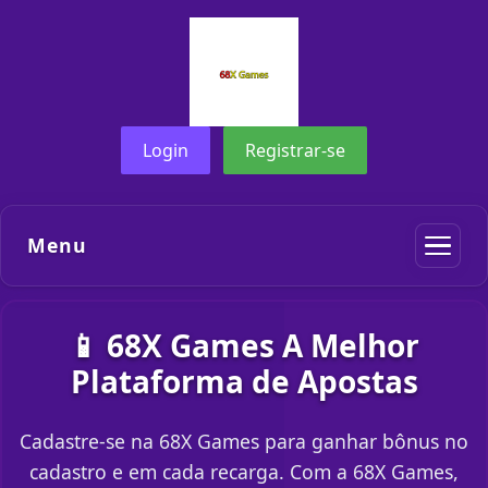
Login
Registrar-se
Menu
📱 68X Games A Melhor
Plataforma de Apostas
Cadastre-se na 68X Games para ganhar bônus no
cadastro e em cada recarga. Com a 68X Games,