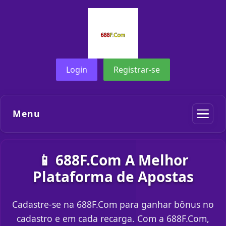
Login
Registrar-se
Menu
📱 688F.Com A Melhor
Plataforma de Apostas
Cadastre-se na 688F.Com para ganhar bônus no
cadastro e em cada recarga. Com a 688F.Com,