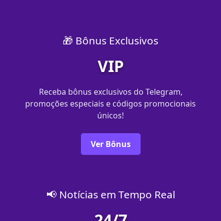
🎁 Bônus Exclusivos
VIP
Receba bônus exclusivos do Telegram,
promoções especiais e códigos promocionais
únicos!
Ver Bônus
📢 Notícias em Tempo Real
24/7