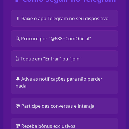
📱 Baixe o app Telegram no seu dispositivo
🔍 Procure por "@688F.ComOficial"
👆 Toque em "Entrar" ou "Join"
🔔 Ative as notificações para não perder
nada
💬 Participe das conversas e interaja
🎁 Receba bônus exclusivos