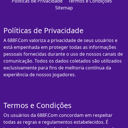
Políticas de Privacidade
Termos e Condições
Sitemap
Políticas de Privacidade
A 688F.Com valoriza a privacidade de seus usuários e
está empenhada em proteger todas as informações
pessoais fornecidas durante o uso de nossos canais de
comunicação. Todos os dados coletados são utilizados
exclusivamente para fins de melhoria contínua da
experiência de nossos jogadores.
Termos e Condições
Os usuários da 688F.Com concordam em respeitar
todas as regras e regulamentos estabelecidos. É