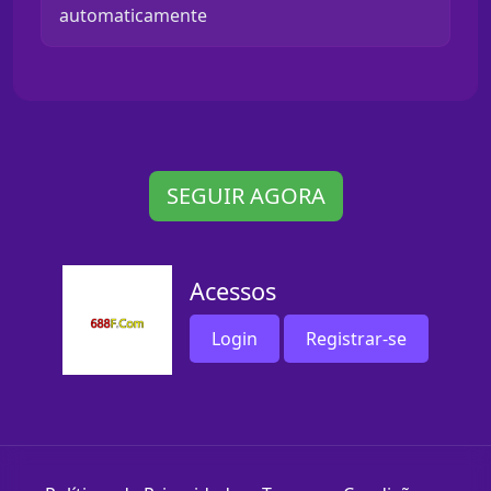
automaticamente
SEGUIR AGORA
Acessos
Login
Registrar-se