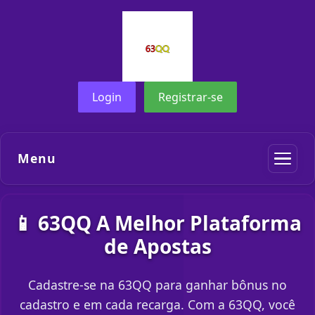
Login
Registrar-se
Menu
📱 63QQ A Melhor Plataforma
de Apostas
Cadastre-se na 63QQ para ganhar bônus no
cadastro e em cada recarga. Com a 63QQ, você