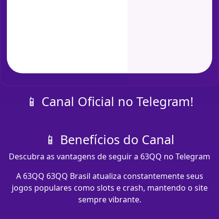
📱 Canal Oficial no Telegram!
📱 Benefícios do Canal
Descubra as vantagens de seguir a 63QQ no Telegram
A 63QQ 63QQ Brasil atualiza constantemente seus
jogos populares como slots e crash, mantendo o site
sempre vibrante.