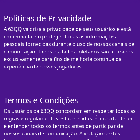
Políticas de Privacidade
A 63QQ valoriza a privacidade de seus usuários e está
empenhada em proteger todas as informações
pessoais fornecidas durante o uso de nossos canais de
comunicação. Todos os dados coletados são utilizados
exclusivamente para fins de melhoria contínua da
experiência de nossos jogadores.
Termos e Condições
Os usuários da 63QQ concordam em respeitar todas as
regras e regulamentos estabelecidos. É importante ler
e entender todos os termos antes de participar de
nossos canais de comunicação. A violação destes