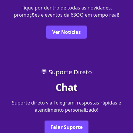
Fique por dentro de todas as novidades,
promoções e eventos da 63QQ em tempo real!
Ver Notícias
💬 Suporte Direto
Chat
Suporte direto via Telegram, respostas rápidas e
atendimento personalizado!
Falar Suporte