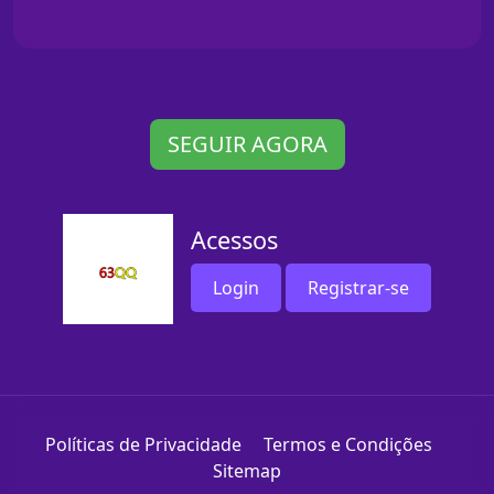
SEGUIR AGORA
Acessos
Login
Registrar-se
Políticas de Privacidade
Termos e Condições
Sitemap