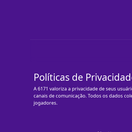
Políticas de Privacida
A 6171 valoriza a privacidade de seus usuá
canais de comunicação. Todos os dados cole
jogadores.