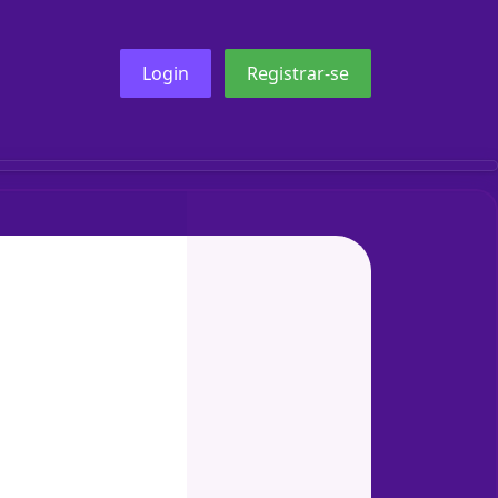
Login
Registrar-se