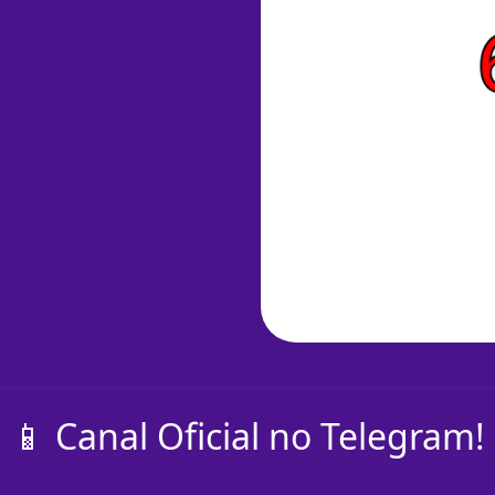
📱 Canal Oficial no Telegram!