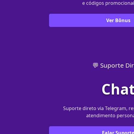
e códigos promocionai
Ver Bônus
💬 Suporte Di
Cha
Suporte direto via Telegram, r
atendimento persona
Falar Suport