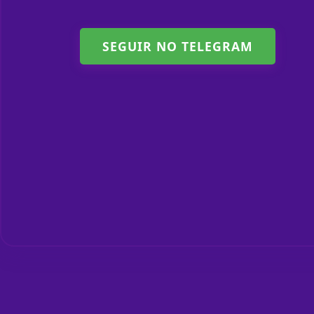
SEGUIR NO TELEGRAM