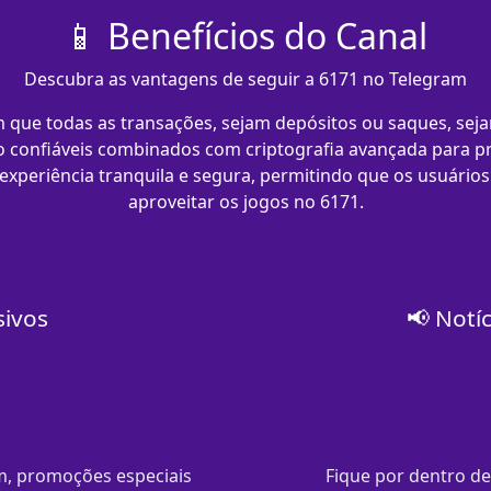
📱 Benefícios do Canal
Descubra as vantagens de seguir a 6171 no Telegram
que todas as transações, sejam depósitos ou saques, seja
 confiáveis combinados com criptografia avançada para pr
xperiência tranquila e segura, permitindo que os usuário
aproveitar os jogos no 6171.
sivos
📢 Notí
m, promoções especiais
Fique por dentro d