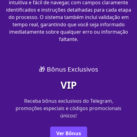
intuitiva e fácil de navegar, com campos claramente
identificados e instruções detalhadas para cada etapa
do processo. O sistema também inclui validação em
tempo real, garantindo que você seja informado
imediatamente sobre qualquer erro ou informação
faltante.
🎁 Bônus Exclusivos
VIP
Receba bônus exclusivos do Telegram,
promoções especiais e códigos promocionais
únicos!
Ver Bônus