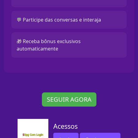
💬 Participe das conversas e interaja
🎁 Receba bônus exclusivos
automaticamente
SEGUIR AGORA
Acessos