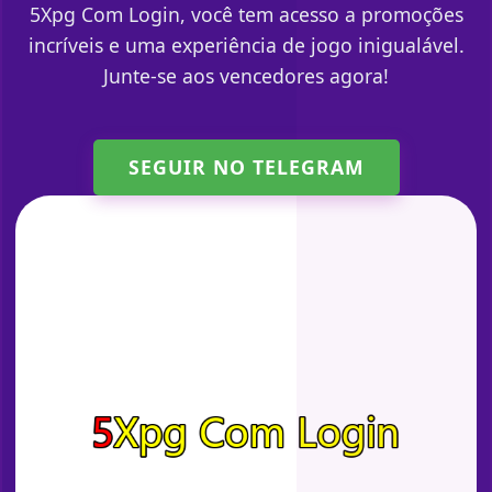
5Xpg Com Login, você tem acesso a promoções
incríveis e uma experiência de jogo inigualável.
Junte-se aos vencedores agora!
SEGUIR NO TELEGRAM