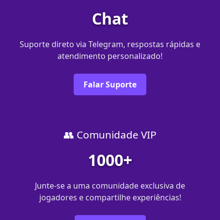
Chat
Suporte direto via Telegram, respostas rápidas e
atendimento personalizado!
Falar Suporte
👥 Comunidade VIP
1000+
Junte-se a uma comunidade exclusiva de
jogadores e compartilhe experiências!