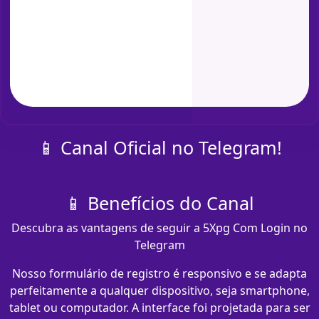
📱 Canal Oficial no Telegram!
📱 Benefícios do Canal
Descubra as vantagens de seguir a 5Xpg Com Login no
Telegram
Nosso formulário de registro é responsivo e se adapta
perfeitamente a qualquer dispositivo, seja smartphone,
tablet ou computador. A interface foi projetada para ser