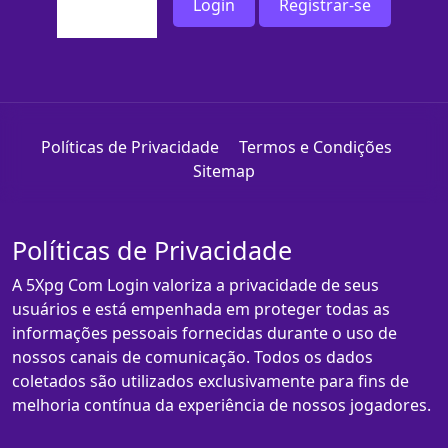
Login
Registrar-se
Políticas de Privacidade
Termos e Condições
Sitemap
Políticas de Privacidade
A 5Xpg Com Login valoriza a privacidade de seus
usuários e está empenhada em proteger todas as
informações pessoais fornecidas durante o uso de
nossos canais de comunicação. Todos os dados
coletados são utilizados exclusivamente para fins de
melhoria contínua da experiência de nossos jogadores.