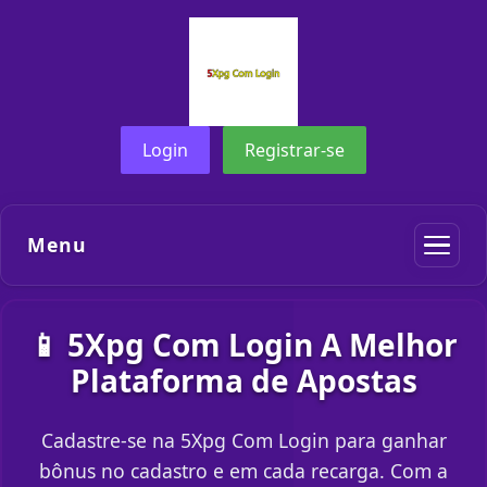
Login
Registrar-se
Menu
📱 5Xpg Com Login A Melhor
Plataforma de Apostas
Cadastre-se na 5Xpg Com Login para ganhar
bônus no cadastro e em cada recarga. Com a