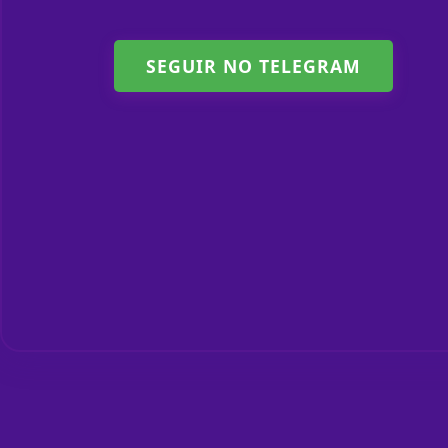
SEGUIR NO TELEGRAM