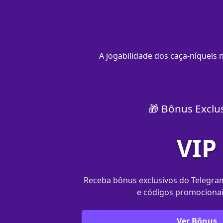
A jogabilidade dos caça-níqueis
🎁 Bônus Exclu
VIP
Receba bônus exclusivos do Telegra
e códigos promocionai
Ver Bônus