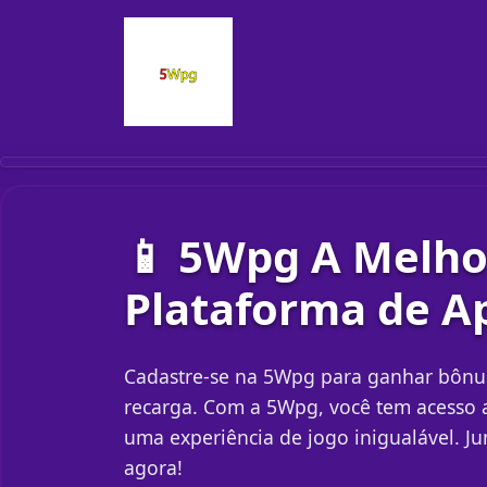
📱 5Wpg A Melho
Plataforma de A
Cadastre-se na 5Wpg para ganhar bônu
recarga. Com a 5Wpg, você tem acesso a
uma experiência de jogo inigualável. J
agora!