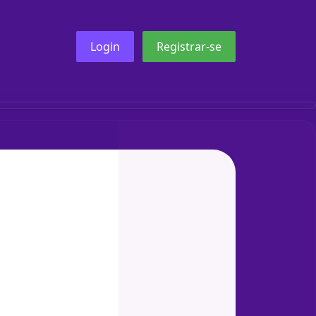
Login
Registrar-se