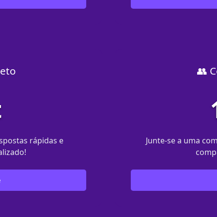
reto
👥 
t
espostas rápidas e
Junte-se a uma com
lizado!
compa
e