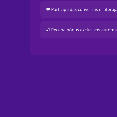
💬 Participe das conversas e interaj
🎁 Receba bônus exclusivos autom