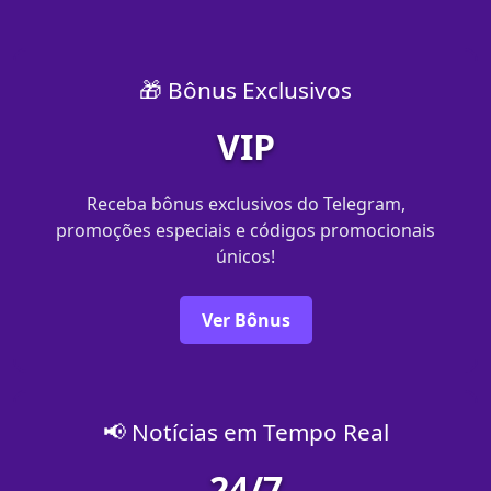
🎁 Bônus Exclusivos
VIP
Receba bônus exclusivos do Telegram,
promoções especiais e códigos promocionais
únicos!
Ver Bônus
📢 Notícias em Tempo Real
24/7