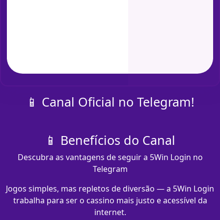
📱 Canal Oficial no Telegram!
📱 Benefícios do Canal
Descubra as vantagens de seguir a 5Win Login no
Telegram
Jogos simples, mas repletos de diversão — a 5Win Login
trabalha para ser o cassino mais justo e acessível da
internet.