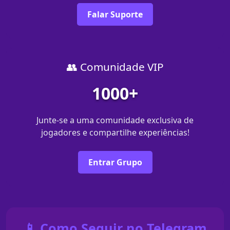
Falar Suporte
👥 Comunidade VIP
1000+
Junte-se a uma comunidade exclusiva de
jogadores e compartilhe experiências!
Entrar Grupo
📱 Como Seguir no Telegram