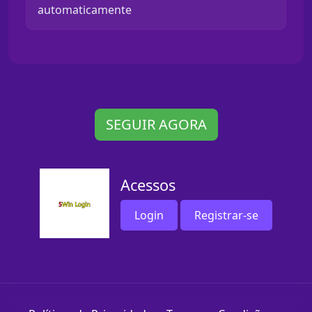
automaticamente
SEGUIR AGORA
Acessos
Login
Registrar-se