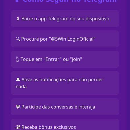
📱 Baixe o app Telegram no seu dispositivo
🔍 Procure por "@5Win LoginOficial"
👆 Toque em "Entrar" ou "Join"
🔔 Ative as notificações para não perder
nada
💬 Participe das conversas e interaja
🎁 Receba bônus exclusivos