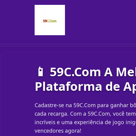
📱 59C.Com A Me
Plataforma de A
Cadastre-se na 59C.Com para ganhar b
cada recarga. Com a 59C.Com, você te
incríveis e uma experiência de jogo inig
vencedores agora!