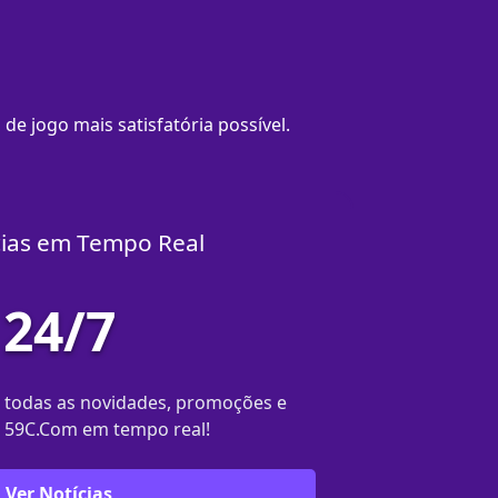
e jogo mais satisfatória possível.
cias em Tempo Real
24/7
e todas as novidades, promoções e
 59C.Com em tempo real!
Ver Notícias