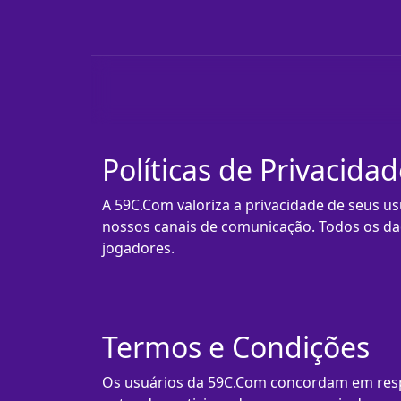
Políticas de Privacida
A 59C.Com valoriza a privacidade de seus u
nossos canais de comunicação. Todos os dad
jogadores.
Termos e Condições
Os usuários da 59C.Com concordam em respe