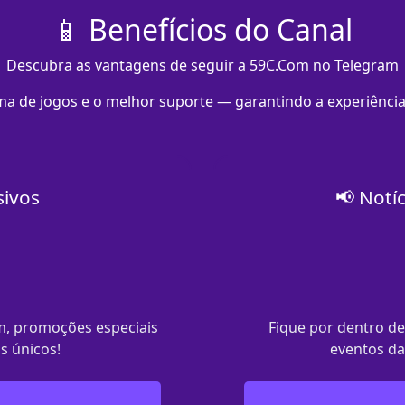
📱 Benefícios do Canal
Descubra as vantagens de seguir a 59C.Com no Telegram
de jogos e o melhor suporte — garantindo a experiência d
sivos
📢 Notí
m, promoções especiais
Fique por dentro d
s únicos!
eventos da