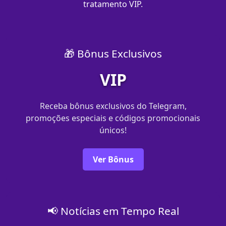
tratamento VIP.
🎁 Bônus Exclusivos
VIP
Receba bônus exclusivos do Telegram,
promoções especiais e códigos promocionais
únicos!
Ver Bônus
📢 Notícias em Tempo Real