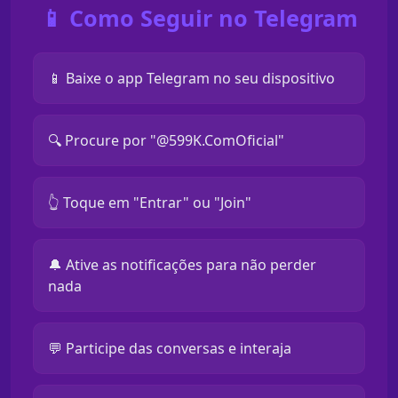
📱 Como Seguir no Telegram
📱 Baixe o app Telegram no seu dispositivo
🔍 Procure por "@599K.ComOficial"
👆 Toque em "Entrar" ou "Join"
🔔 Ative as notificações para não perder
nada
💬 Participe das conversas e interaja