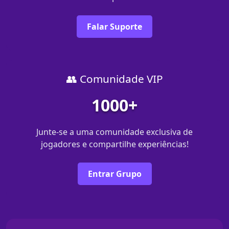
Falar Suporte
👥 Comunidade VIP
1000+
Junte-se a uma comunidade exclusiva de
jogadores e compartilhe experiências!
Entrar Grupo