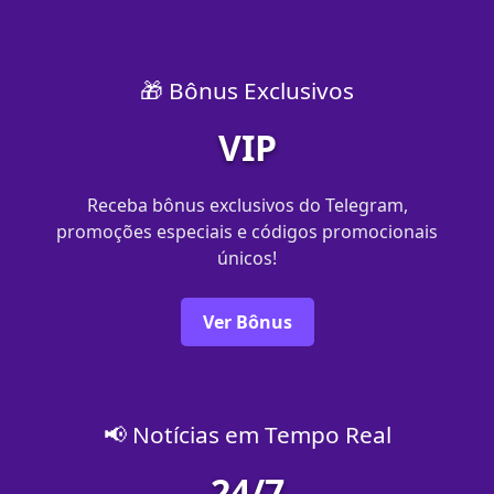
🎁 Bônus Exclusivos
VIP
Receba bônus exclusivos do Telegram,
promoções especiais e códigos promocionais
únicos!
Ver Bônus
📢 Notícias em Tempo Real
24/7