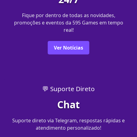
Fique por dentro de todas as novidades,
promoções e eventos da 595 Games em tempo
real!
Ver Notícias
💬 Suporte Direto
Chat
Suporte direto via Telegram, respostas rápidas e
atendimento personalizado!