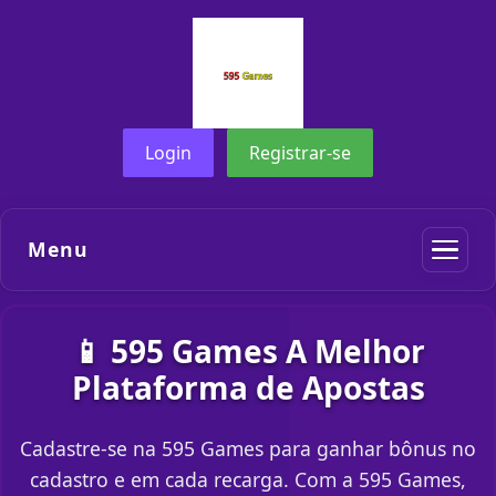
Login
Registrar-se
Menu
📱 595 Games A Melhor
Plataforma de Apostas
Cadastre-se na 595 Games para ganhar bônus no
cadastro e em cada recarga. Com a 595 Games,