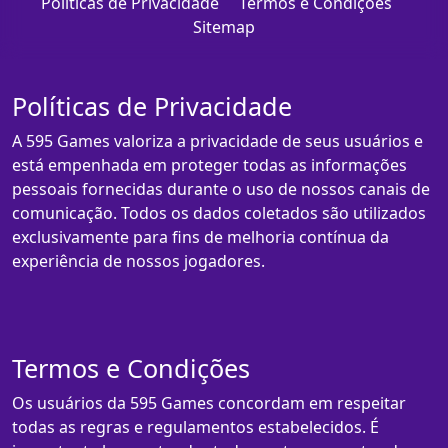
Políticas de Privacidade
Termos e Condições
Sitemap
Políticas de Privacidade
A 595 Games valoriza a privacidade de seus usuários e
está empenhada em proteger todas as informações
pessoais fornecidas durante o uso de nossos canais de
comunicação. Todos os dados coletados são utilizados
exclusivamente para fins de melhoria contínua da
experiência de nossos jogadores.
Termos e Condições
Os usuários da 595 Games concordam em respeitar
todas as regras e regulamentos estabelecidos. É