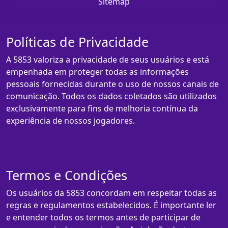
Sitemap
Políticas de Privacidade
A 5853 valoriza a privacidade de seus usuários e está
empenhada em proteger todas as informações
pessoais fornecidas durante o uso de nossos canais de
comunicação. Todos os dados coletados são utilizados
exclusivamente para fins de melhoria contínua da
experiência de nossos jogadores.
Termos e Condições
Os usuários da 5853 concordam em respeitar todas as
regras e regulamentos estabelecidos. É importante ler
e entender todos os termos antes de participar de