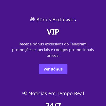
🎁 Bônus Exclusivos
VIP
Receba bônus exclusivos do Telegram,
promoções especiais e códigos promocionais
únicos!
Ver Bônus
📢 Notícias em Tempo Real
24/7