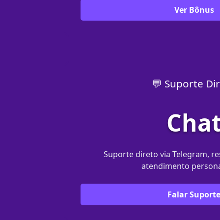
Ver Bônus
💬 Suporte Di
Cha
Suporte direto via Telegram, r
atendimento persona
Falar Suport