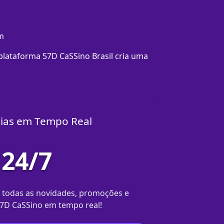
m
 plataforma 57D CaSSino Brasil cria uma
cias em Tempo Real
24/7
e todas as novidades, promoções e
57D CaSSino em tempo real!