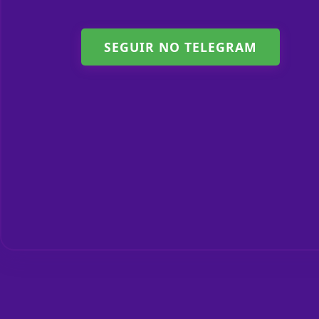
SEGUIR NO TELEGRAM