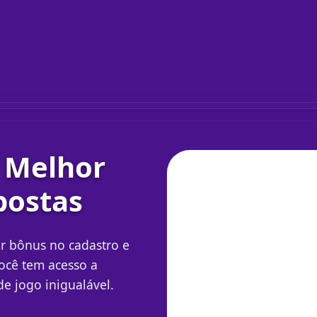
A Melhor
postas
r bônus no cadastro e
ocê tem acesso a
e jogo inigualável.