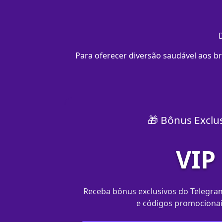
Para oferecer diversão saudável aos br
🎁 Bônus Exclu
VIP
Receba bônus exclusivos do Telegra
e códigos promocionai