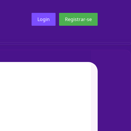
Login
Registrar-se