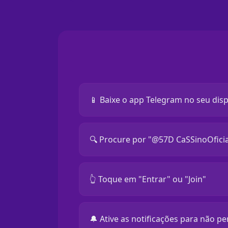
📱 Baixe o app Telegram no seu disp
🔍 Procure por "@57D CaSSinoOficia
👆 Toque em "Entrar" ou "Join"
🔔 Ative as notificações para não p