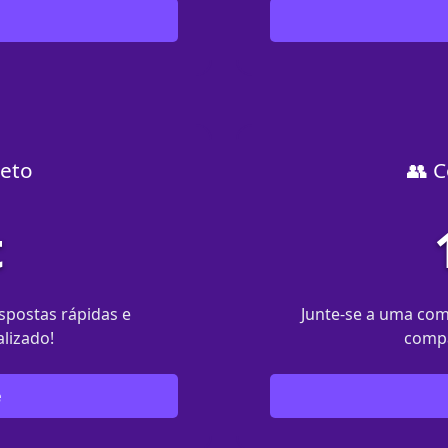
reto
👥 
t
espostas rápidas e
Junte-se a uma com
lizado!
compa
e