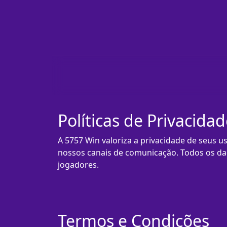
Políticas de Privacida
A 5757 Win valoriza a privacidade de seus 
nossos canais de comunicação. Todos os dad
jogadores.
Termos e Condições