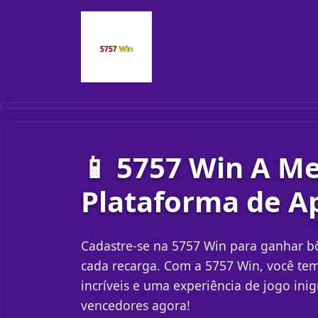
📱 5757 Win A M
Plataforma de A
Cadastre-se na 5757 Win para ganhar b
cada recarga. Com a 5757 Win, você te
incríveis e uma experiência de jogo inig
vencedores agora!