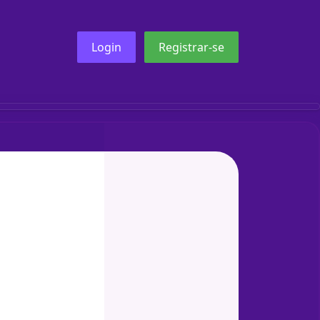
Login
Registrar-se