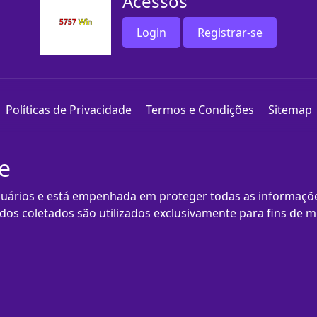
Acessos
Login
Registrar-se
Políticas de Privacidade
Termos e Condições
Sitemap
de
usuários e está empenhada em proteger todas as informaçõ
os coletados são utilizados exclusivamente para fins de m