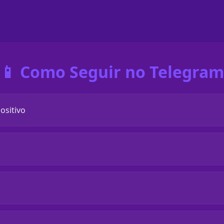
📱 Como Seguir no Telegram
ositivo