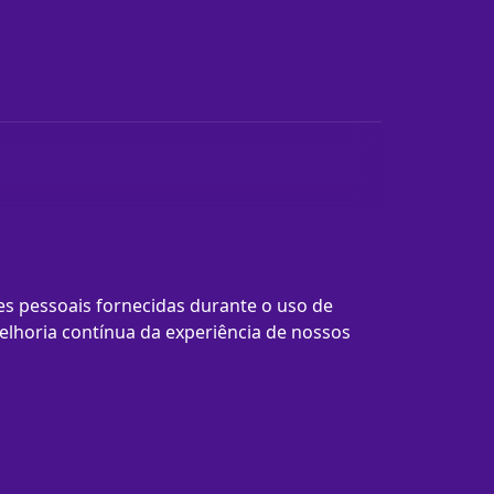
es pessoais fornecidas durante o uso de
elhoria contínua da experiência de nossos