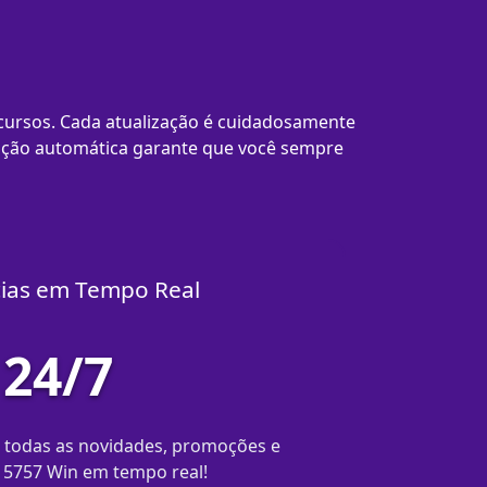
cursos. Cada atualização é cuidadosamente
zação automática garante que você sempre
cias em Tempo Real
24/7
e todas as novidades, promoções e
 5757 Win em tempo real!