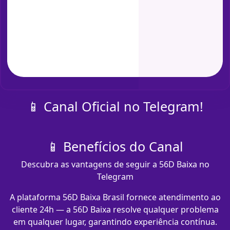
📱 Canal Oficial no Telegram!
📱 Benefícios do Canal
Descubra as vantagens de seguir a 56D Baixa no
Telegram
A plataforma 56D Baixa Brasil fornece atendimento ao
cliente 24h — a 56D Baixa resolve qualquer problema
em qualquer lugar, garantindo experiência contínua.