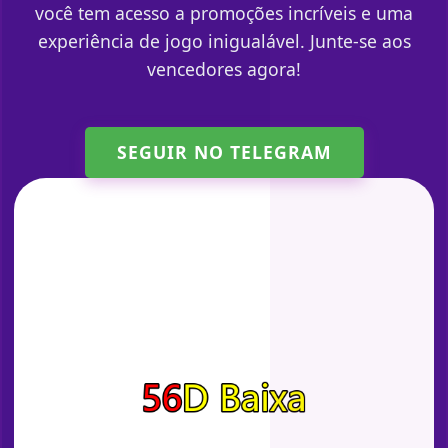
você tem acesso a promoções incríveis e uma
experiência de jogo inigualável. Junte-se aos
vencedores agora!
SEGUIR NO TELEGRAM