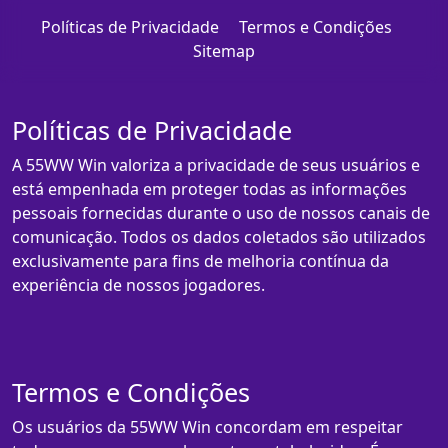
Políticas de Privacidade
Termos e Condições
Sitemap
Políticas de Privacidade
A 55WW Win valoriza a privacidade de seus usuários e
está empenhada em proteger todas as informações
pessoais fornecidas durante o uso de nossos canais de
comunicação. Todos os dados coletados são utilizados
exclusivamente para fins de melhoria contínua da
experiência de nossos jogadores.
Termos e Condições
Os usuários da 55WW Win concordam em respeitar