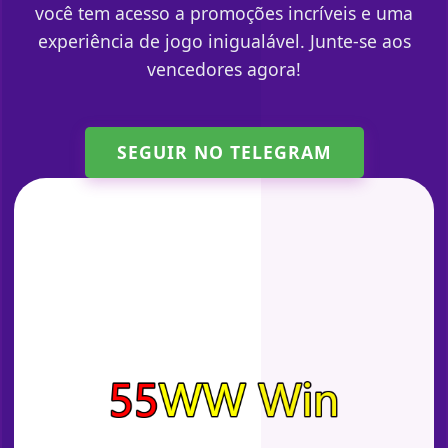
você tem acesso a promoções incríveis e uma
experiência de jogo inigualável. Junte-se aos
vencedores agora!
SEGUIR NO TELEGRAM