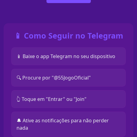
📱 Como Seguir no Telegram
📱 Baixe o app Telegram no seu dispositivo
🔍 Procure por "@55JogoOficial"
👆 Toque em "Entrar" ou "Join"
🔔 Ative as notificações para não perder
nada