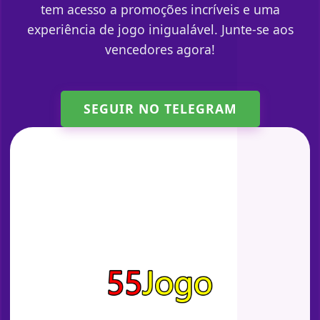
tem acesso a promoções incríveis e uma
experiência de jogo inigualável. Junte-se aos
vencedores agora!
SEGUIR NO TELEGRAM