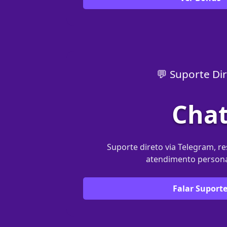
💬 Suporte Di
Cha
Suporte direto via Telegram, r
atendimento persona
Falar Suport