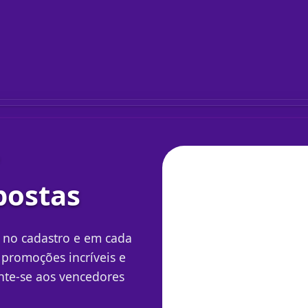
postas
 no cadastro e em cada
 promoções incríveis e
unte-se aos vencedores