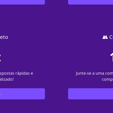
reto
👥 
t
espostas rápidas e
Junte-se a uma com
lizado!
compa
e