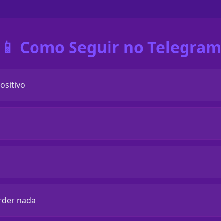
📱 Como Seguir no Telegram
ositivo
erder nada