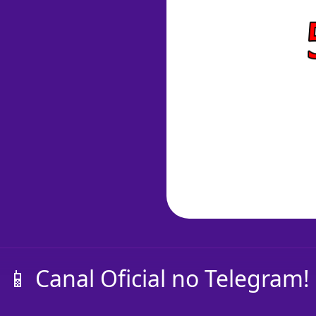
📱 Canal Oficial no Telegram!