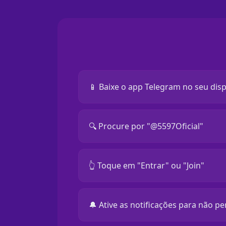
📱 Baixe o app Telegram no seu disp
🔍 Procure por "@5597Oficial"
👆 Toque em "Entrar" ou "Join"
🔔 Ative as notificações para não p