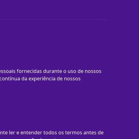
essoais fornecidas durante o uso de nossos
 contínua da experiência de nossos
nte ler e entender todos os termos antes de