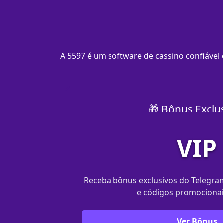
A 5597 é um software de cassino confiável 
🎁 Bônus Exclu
VIP
Receba bônus exclusivos do Telegra
e códigos promocionai
Ver Bônus