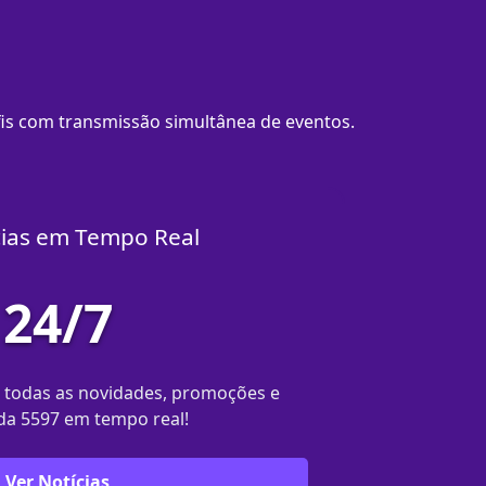
rfis com transmissão simultânea de eventos.
cias em Tempo Real
24/7
e todas as novidades, promoções e
da 5597 em tempo real!
Ver Notícias