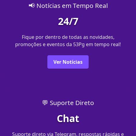
📢 Notícias em Tempo Real
24/7
Fique por dentro de todas as novidades,
promoções e eventos da 53Pg em tempo real!
Ver Notícias
💬 Suporte Direto
Chat
Suporte direto via Telegram, respostas rápidas e