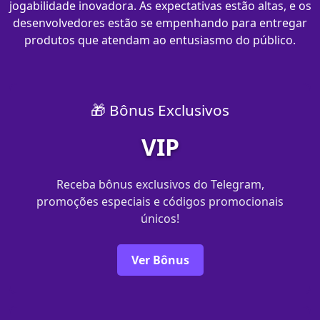
jogabilidade inovadora. As expectativas estão altas, e os
desenvolvedores estão se empenhando para entregar
produtos que atendam ao entusiasmo do público.
🎁 Bônus Exclusivos
VIP
Receba bônus exclusivos do Telegram,
promoções especiais e códigos promocionais
únicos!
Ver Bônus