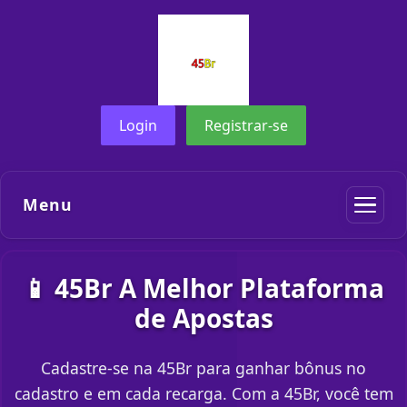
Login
Registrar-se
Menu
📱 45Br A Melhor Plataforma
de Apostas
Cadastre-se na 45Br para ganhar bônus no
cadastro e em cada recarga. Com a 45Br, você tem