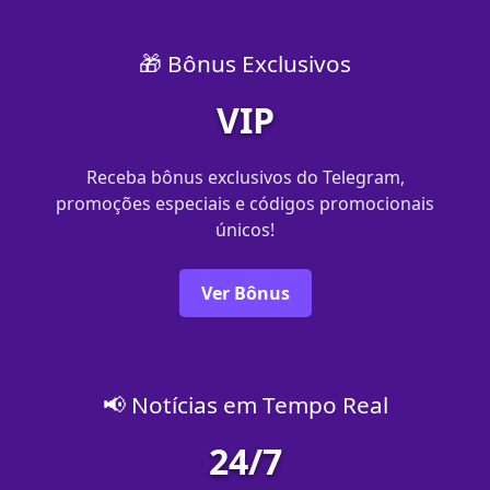
🎁 Bônus Exclusivos
VIP
Receba bônus exclusivos do Telegram,
promoções especiais e códigos promocionais
únicos!
Ver Bônus
📢 Notícias em Tempo Real
24/7