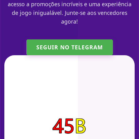
acesso a promoções incríveis e uma experiência
de jogo inigualável. Junte-se aos vencedores
agora!
SEGUIR NO TELEGRAM