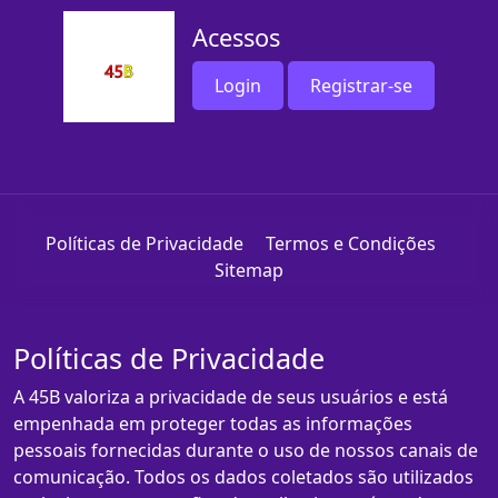
Acessos
Login
Registrar-se
Políticas de Privacidade
Termos e Condições
Sitemap
Políticas de Privacidade
A 45B valoriza a privacidade de seus usuários e está
empenhada em proteger todas as informações
pessoais fornecidas durante o uso de nossos canais de
comunicação. Todos os dados coletados são utilizados