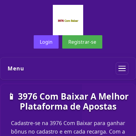
Login
Registrar-se
Menu
📱 3976 Com Baixar A Melhor
Plataforma de Apostas
Cadastre-se na 3976 Com Baixar para ganhar
bônus no cadastro e em cada recarga. Com a