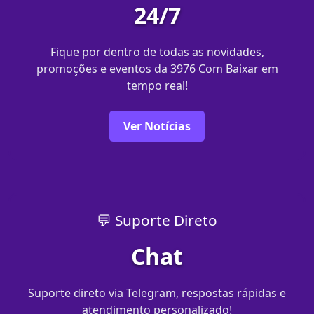
24/7
Fique por dentro de todas as novidades,
promoções e eventos da 3976 Com Baixar em
tempo real!
Ver Notícias
💬 Suporte Direto
Chat
Suporte direto via Telegram, respostas rápidas e
atendimento personalizado!