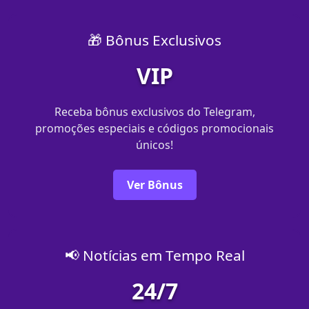
🎁 Bônus Exclusivos
VIP
Receba bônus exclusivos do Telegram,
promoções especiais e códigos promocionais
únicos!
Ver Bônus
📢 Notícias em Tempo Real
24/7