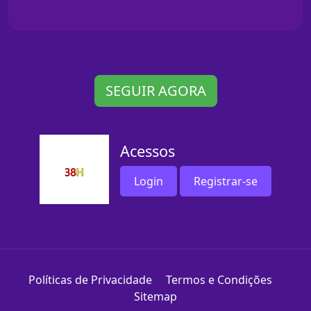
SEGUIR AGORA
Acessos
Login
Registrar-se
Políticas de Privacidade
Termos e Condições
Sitemap