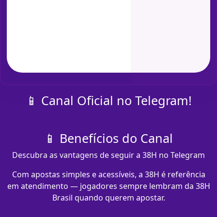
📱 Canal Oficial no Telegram!
📱 Benefícios do Canal
Descubra as vantagens de seguir a 38H no Telegram
Com apostas simples e acessíveis, a 38H é referência
em atendimento — jogadores sempre lembram da 38H
Brasil quando querem apostar.