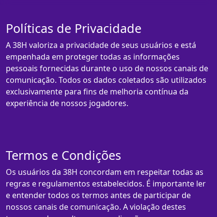
Políticas de Privacidade
A 38H valoriza a privacidade de seus usuários e está
empenhada em proteger todas as informações
pessoais fornecidas durante o uso de nossos canais de
comunicação. Todos os dados coletados são utilizados
exclusivamente para fins de melhoria contínua da
experiência de nossos jogadores.
Termos e Condições
Os usuários da 38H concordam em respeitar todas as
regras e regulamentos estabelecidos. É importante ler
e entender todos os termos antes de participar de
nossos canais de comunicação. A violação destes