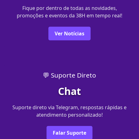
Fique por dentro de todas as novidades,
promoções e eventos da 38H em tempo real!
Ver Notícias
💬 Suporte Direto
Chat
Suporte direto via Telegram, respostas rápidas e
atendimento personalizado!
Falar Suporte