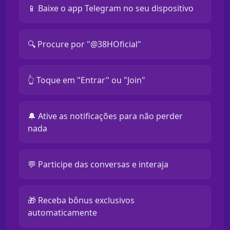
📱 Baixe o app Telegram no seu dispositivo
🔍 Procure por "@38HOficial"
👆 Toque em "Entrar" ou "Join"
🔔 Ative as notificações para não perder
nada
💬 Participe das conversas e interaja
🎁 Receba bônus exclusivos
automaticamente