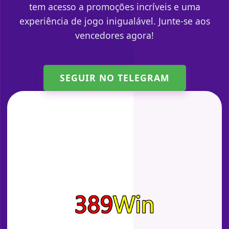
tem acesso a promoções incríveis e uma
experiência de jogo inigualável. Junte-se aos
vencedores agora!
SEGUIR NO TELEGRAM