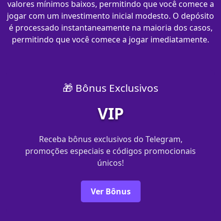
valores mínimos baixos, permitindo que você comece a
jogar com um investimento inicial modesto. O depósito
é processado instantaneamente na maioria dos casos,
permitindo que você comece a jogar imediatamente.
🎁 Bônus Exclusivos
VIP
Receba bônus exclusivos do Telegram,
promoções especiais e códigos promocionais
únicos!
Ver Bônus