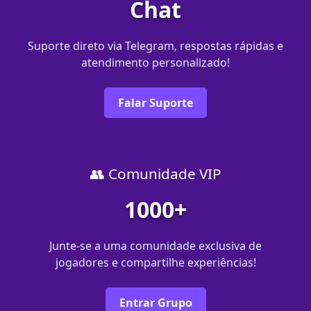
Chat
Suporte direto via Telegram, respostas rápidas e
atendimento personalizado!
Falar Suporte
👥 Comunidade VIP
1000+
Junte-se a uma comunidade exclusiva de
jogadores e compartilhe experiências!
Entrar Grupo