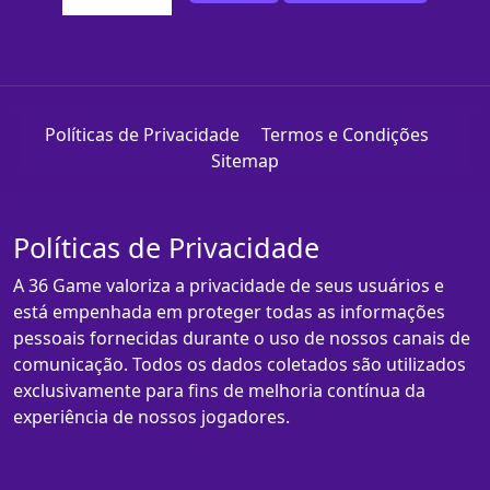
Políticas de Privacidade
Termos e Condições
Sitemap
Políticas de Privacidade
A 36 Game valoriza a privacidade de seus usuários e
está empenhada em proteger todas as informações
pessoais fornecidas durante o uso de nossos canais de
comunicação. Todos os dados coletados são utilizados
exclusivamente para fins de melhoria contínua da
experiência de nossos jogadores.