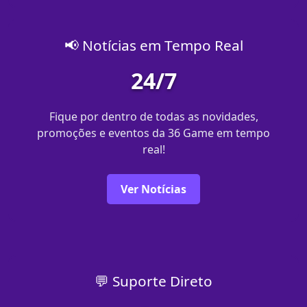
📢 Notícias em Tempo Real
24/7
Fique por dentro de todas as novidades,
promoções e eventos da 36 Game em tempo
real!
Ver Notícias
💬 Suporte Direto