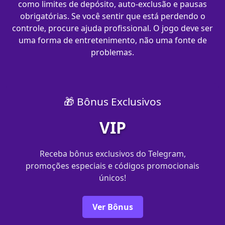
como limites de depósito, auto-exclusão e pausas
obrigatórias. Se você sentir que está perdendo o
controle, procure ajuda profissional. O jogo deve ser
uma forma de entretenimento, não uma fonte de
problemas.
🎁 Bônus Exclusivos
VIP
Receba bônus exclusivos do Telegram,
promoções especiais e códigos promocionais
únicos!
Ver Bônus